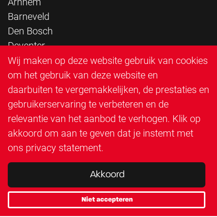
Arnhem
Barneveld
Den Bosch
Deventer
Epe
Wij maken op deze website gebruik van cookies
Sittard
om het gebruik van deze website en
Triangle Infra
daarbuiten te vergemakkelijken, de prestaties en
Triangle Steigerbouw
gebruikerservaring te verbeteren en de
Utrecht
relevantie van het aanbod te verhogen. Klik op
Veenendaal
akkoord om aan te geven dat je instemt met
Zutphen
ons
privacy statement
.
Akkoord
Niet accepteren