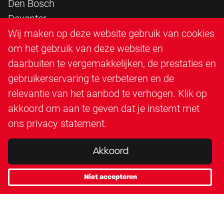
Den Bosch
Deventer
Epe
Wij maken op deze website gebruik van cookies
Sittard
om het gebruik van deze website en
Triangle Infra
daarbuiten te vergemakkelijken, de prestaties en
Triangle Steigerbouw
gebruikerservaring te verbeteren en de
Utrecht
relevantie van het aanbod te verhogen. Klik op
Veenendaal
akkoord om aan te geven dat je instemt met
Zutphen
ons
privacy statement
.
Akkoord
Niet accepteren