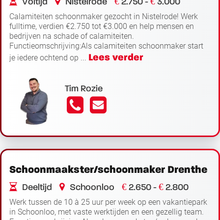
€
€
Voltijd
Nistelrode
2.750 -
3.000
Calamiteiten schoonmaker gezocht in Nistelrode! Werk
fulltime, verdien €2.750 tot €3.000 en help mensen en
bedrijven na schade of calamiteiten.
Functieomschrijving:Als calamiteiten schoonmaker start
Lees verder
je iedere ochtend op ...
Tim Rozie
Schoonmaakster/schoonmaker Drenthe
€
€
Deeltijd
Schoonloo
2.650 -
2.800
Werk tussen de 10 à 25 uur per week op een vakantiepark
in Schoonloo, met vaste werktijden en een gezellig team.