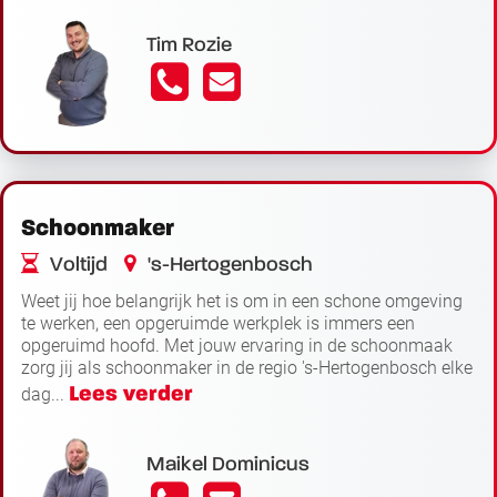
Tim Rozie
Schoonmaker
Voltijd
's-Hertogenbosch
€
€
Weet jij hoe belangrijk het is om in een schone omgeving
2.688 -
2.800
te werken, een opgeruimde werkplek is immers een
opgeruimd hoofd. Met jouw ervaring in de schoonmaak
zorg jij als schoonmaker in de regio 's-Hertogenbosch elke
Lees verder
dag...
Maikel Dominicus