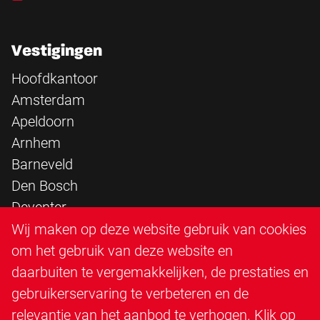
Vestigingen
Hoofdkantoor
Amsterdam
Apeldoorn
Arnhem
Barneveld
Den Bosch
Deventer
Epe
Wij maken op deze website gebruik van cookies
Sittard
om het gebruik van deze website en
Triangle Infra
daarbuiten te vergemakkelijken, de prestaties en
Triangle Steigerbouw
gebruikerservaring te verbeteren en de
Utrecht
relevantie van het aanbod te verhogen. Klik op