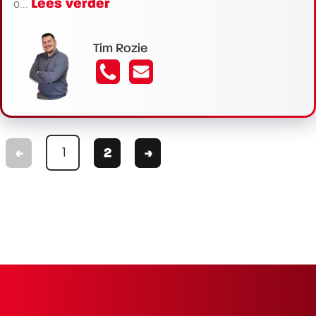
Lees verder
o...
Tim Rozie
<
1
2
>