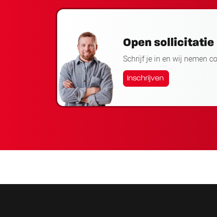
Open sollicitatie
Schrijf je in en wij nemen c
Inschrijven