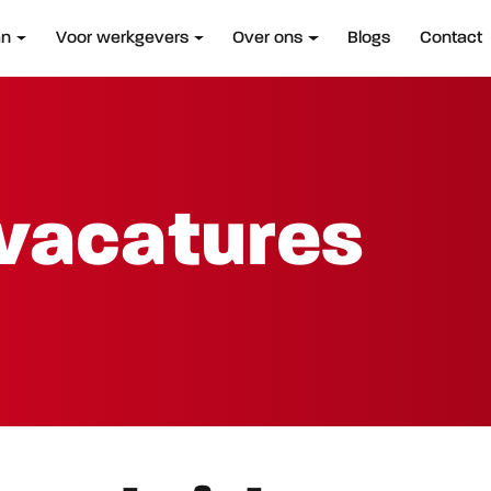
an
Voor werkgevers
Over ons
Blogs
Contact
vacatures