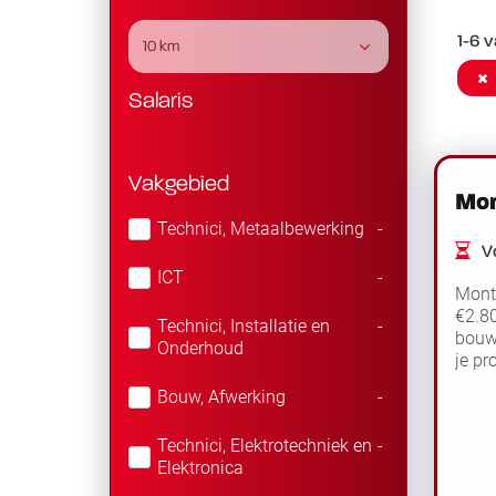
1-6 v
10 km
Salaris
Vakgebied
Mon
Technici, Metaalbewerking
-
Vo
ICT
-
Mont
€2.80
Technici, Installatie en
-
bouwp
Onderhoud
je pr
medew
Bouw, Afwerking
-
Technici, Elektrotechniek en
-
Elektronica