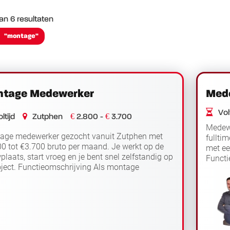
an 6 resultaten
"montage"
tage Medewerker
Med
Volt
€
€
ltijd
Zutphen
2.800 -
3.700
Medew
age medewerker gezocht vanuit Zutphen met
fullti
0 tot €3.700 bruto per maand. Je werkt op de
met ee
laats, start vroeg en je bent snel zelfstandig op
Funct
oject. Functieomschrijving Als montage
werk je
Lees verder
erker werk je op b...