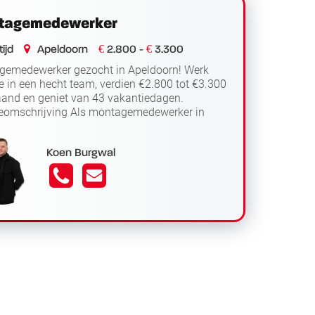
tagemedewerker
€
€
ijd
Apeldoorn
2.800 -
3.300
gemedewerker gezocht in Apeldoorn! Werk
me in een hecht team, verdien €2.800 tot €3.300
and en geniet van 43 vakantiedagen.
eomschrijving Als montagemedewerker in
Lees verder
orn verzamel je elke ochte...
Koen Burgwal