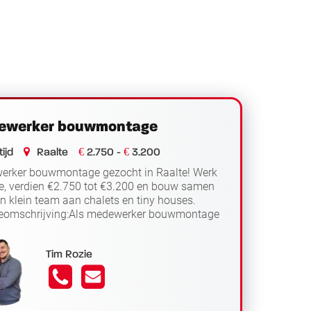
ewerker bouwmontage
€
€
ijd
Raalte
2.750 -
3.200
erker bouwmontage gezocht in Raalte! Werk
me, verdien €2.750 tot €3.200 en bouw samen
n klein team aan chalets en tiny houses.
ieomschrijving:Als medewerker bouwmontage
Lees verder
 dagelijks op een vast...
Tim Rozie