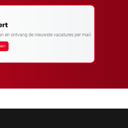
ert
an en ontvang de nieuwste vacatures per mail.
den