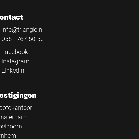
ontact
info@triangle.nl
055 - 767 60 50
Facebook
Instagram
LinkedIn
estigingen
oofdkantoor
msterdam
peldoorn
rnhem