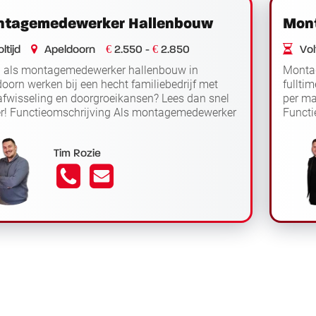
tagemedewerker Hallenbouw
Mon
€
€
ltijd
Apeldoorn
2.550 -
2.850
Volt
ij als montagemedewerker hallenbouw in
Monta
oorn werken bij een hecht familiebedrijf met
fullti
afwisseling en doorgroeikansen? Lees dan snel
per ma
er! Functieomschrijving Als montagemedewerker
Functi
Lees verder
nbouw start je de da...
Apeldo
Tim Rozie