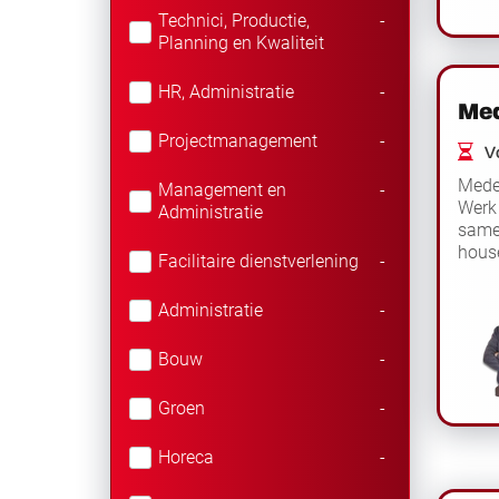
Technici, Productie,
-
Planning en Kwaliteit
HR, Administratie
-
Med
Projectmanagement
-
Vo
Mede
Management en
-
Werk 
Administratie
samen
hous
Facilitaire dienstverlening
-
bouwm
ver
Administratie
-
Bouw
-
Groen
-
Horeca
-