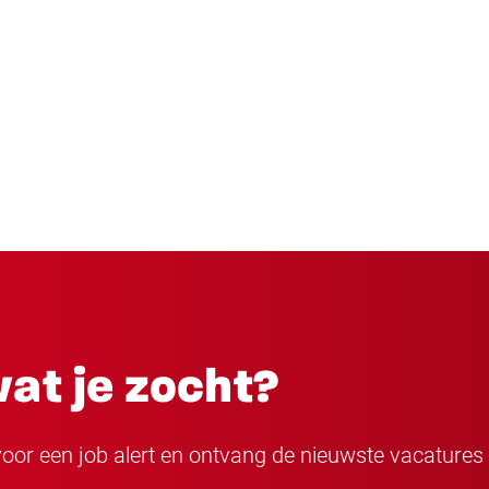
at je zocht?
n voor een job alert en ontvang de nieuwste vacatures 