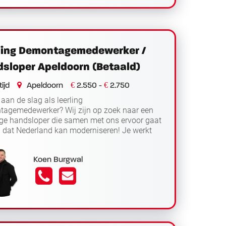
ling Demontagemedewerker /
sloper Apeldoorn (Betaald)
€
€
ijd
Apeldoorn
2.550 -
2.750
 aan de slag als leerling
agemedewerker? Wij zijn op zoek naar een
ige handsloper die samen met ons ervoor gaat
 dat Nederland kan moderniseren! Je werkt
Lees
me, doordeweeks en metgezellige coll...
er
Koen Burgwal