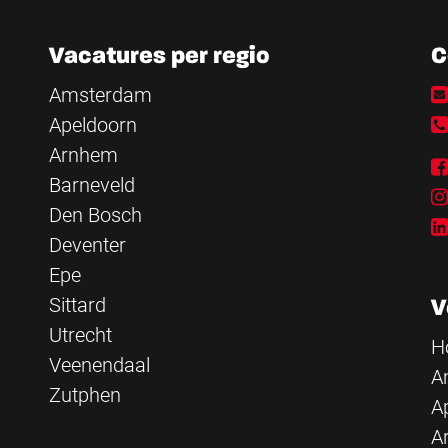
Vacatures per regio
C
Amsterdam
Apeldoorn
Arnhem
Barneveld
Den Bosch
Deventer
Epe
Sittard
V
Utrecht
H
Veenendaal
A
Zutphen
A
A