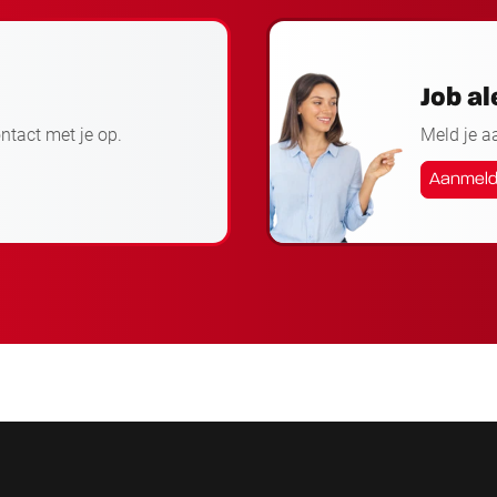
Job al
ontact met je op.
Meld je a
Aanmel