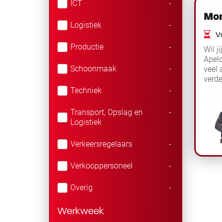
ICT
-
Mon
Logistiek
-
Vo
Productie
-
Wil j
Apeld
Schoonmaak
-
veel 
verd
Techniek
-
halle
Transport, Opslag en
-
Logistiek
Verkeersregelaars
-
Verkooppersoneel
-
Overig
-
Werkweek