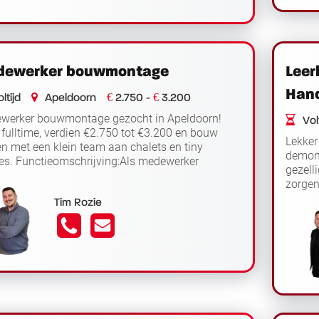
ewerker bouwmontage
Leer
Hand
€
€
ltijd
Apeldoorn
2.750 -
3.200
werker bouwmontage gezocht in Apeldoorn!
Volt
fulltime, verdien €2.750 tot €3.200 en bouw
Lekker
 met een klein team aan chalets en tiny
demont
es. Functieomschrijving:Als medewerker
gezell
Lees
ontage werk je dagelijks op een v...
zorgen
der
fullti
Tim Rozie
verd