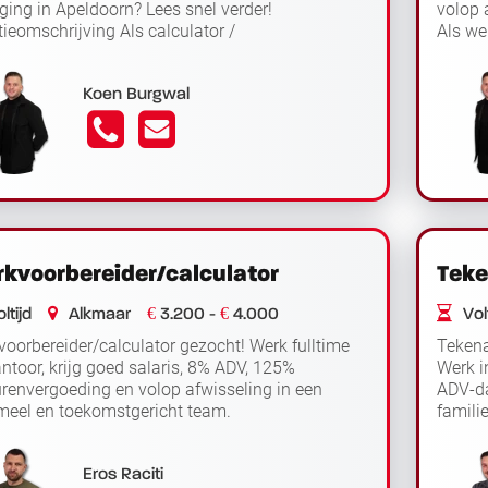
ging in Apeldoorn? Lees snel verder!
volop 
ieomschrijving Als calculator /
Als we
Lees
oorbereider start je jouw dag ro...
naar co
der
Koen Burgwal
kvoorbereider/calculator
Teke
€
€
ltijd
Alkmaar
3.200 -
4.000
Volt
oorbereider/calculator gezocht! Werk fulltime
Tekena
ntoor, krijg goed salaris, 8% ADV, 125%
Werk i
renvergoeding en volop afwisseling in een
ADV-da
meel en toekomstgericht team.
famili
Lees
ieomschrijving Als werkvoorbereider/c...
tekena
der
verd
Eros Raciti