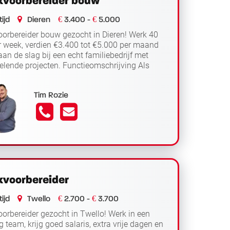
voorbereider bouw
€
€
ijd
Dieren
3.400 -
5.000
orbereider bouw gezocht in Dieren! Werk 40
r week, verdien €3.400 tot €5.000 per maand
aan de slag bij een echt familiebedrijf met
elende projecten. Functieomschrijving Als
Lees verder
orbereider bouw...
Tim Rozie
voorbereider
€
€
ijd
Twello
2.700 -
3.700
orbereider gezocht in Twello! Werk in een
g team, krijg goed salaris, extra vrije dagen en