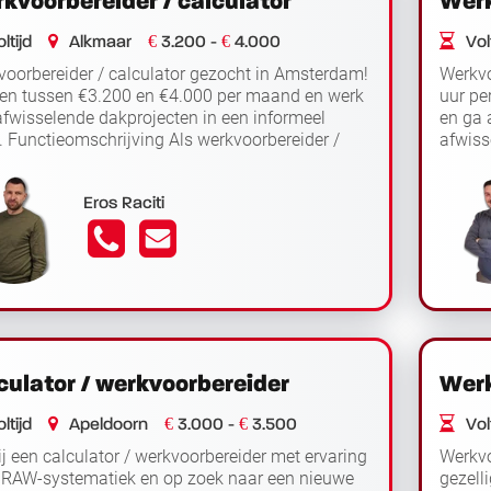
kvoorbereider / calculator
Werk
€
€
ltijd
Alkmaar
3.200 -
4.000
Volt
oorbereider / calculator gezocht in Amsterdam!
Werkvo
ien tussen €3.200 en €4.000 per maand en werk
uur pe
fwisselende dakprojecten in een informeel
en ga 
 Functieomschrijving Als werkvoorbereider /
afwiss
Lees verder
lator werk je op ...
werkvo
Eros Raciti
culator / werkvoorbereider
Werk
€
€
ltijd
Apeldoorn
3.000 -
3.500
Volt
ij een calculator / werkvoorbereider met ervaring
Werkvo
 RAW-systematiek en op zoek naar een nieuwe
gezelli