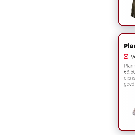
Pla
Vo
Plann
€3.50
diens
goed 
werkv