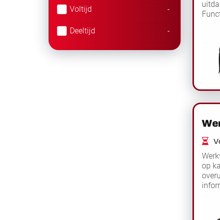
uitda
Voltijd
-
Funct
werkv
Deeltijd
-
ver
Wer
Vo
Werkv
op ka
overu
infor
Funct
ver