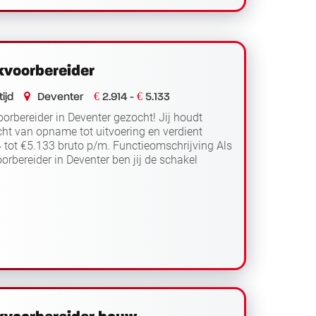
voorbereider
€
€
ijd
Deventer
2.914 -
5.133
orbereider in Deventer gezocht! Jij houdt
cht van opname tot uitvoering en verdient
 tot €5.133 bruto p/m. Functieomschrijving Als
orbereider in Deventer ben jij de schakel
Lees verder
 kantoor en bui...