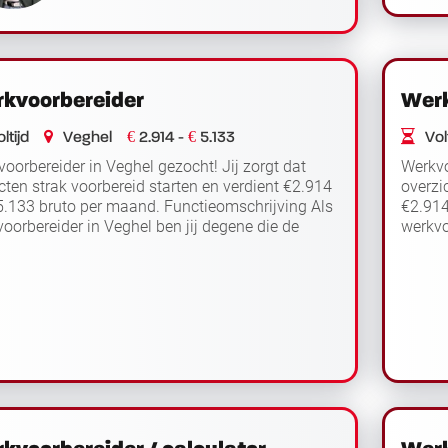
kvoorbereider
Werk
€
€
ltijd
Veghel
2.914 -
5.133
Volt
oorbereider in Veghel gezocht! Jij zorgt dat
Werkvo
cten strak voorbereid starten en verdient €2.914
overzi
5.133 bruto per maand. Functieomschrijving Als
€2.914
oorbereider in Veghel ben jij degene die de
werkvo
Lees verder
ereiding...
tussen