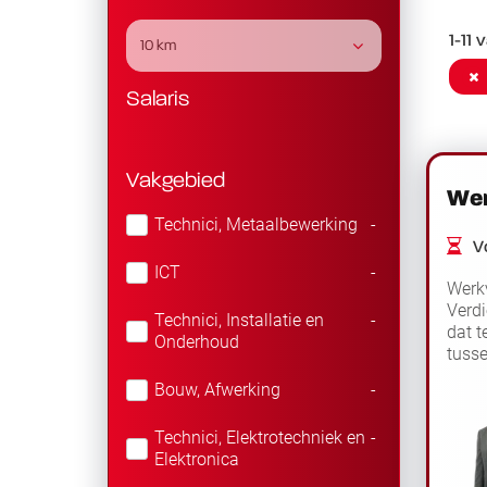
1-11 
10 km
Salaris
Vakgebied
Wer
Technici, Metaalbewerking
-
Vo
ICT
-
Werkv
Verdi
Technici, Installatie en
-
dat t
Onderhoud
tusse
werkv
Bouw, Afwerking
-
Technici, Elektrotechniek en
-
Elektronica