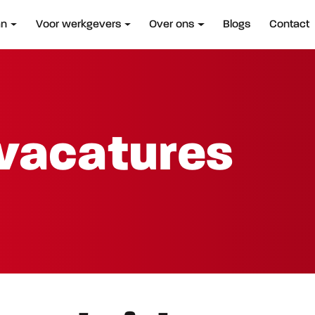
an
Voor werkgevers
Over ons
Blogs
Contact
vacatures