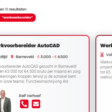
van 11 resultaten
"werkvoorbereider"
kvoorbereider AutoCAD
Werk
Volt
€
€
ltijd
Barneveld
3.000 -
4.500
Werkvo
oorbereider AutoCAD gezocht in Barneveld!
projec
en €3.000 tot €4.500 bruto per maand en zorg
tot €5
ekeningen kloppen terwijl jij de schakel bent
werkvo
n onze teams. Functieomschrijving Als
voorber
Lees verder
oorbereider autocad in...
Ralf Verhoef