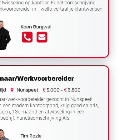
afwisseling op kantoor. Functieomschrijving
rkvoorbereider in Twello vertaal je klantwensen
Lees verder
ncret...
Koen Burgwal
naar/Werkvoorbereider
€
€
ijd
Nunspeet
3.000 -
3.500
ar/werkvoorbereider gezocht in Nunspeet!
n een modern kantoorpand, krijg goed salaris,
gen, 13e maand en afwisseling in een
ebedrijf. Functieomschrijving Als
Lees
ar/werkvoorbereider in Nunspee...
er
Tim Rozie