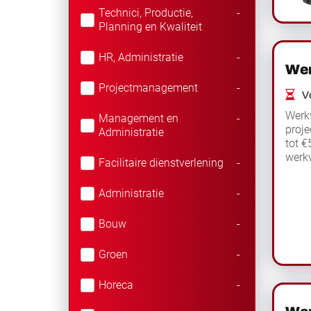
Technici, Productie,
-
Planning en Kwaliteit
HR, Administratie
-
Wer
Projectmanagement
-
Vo
Werkv
Management en
-
proje
Administratie
tot €
werkv
Facilitaire dienstverlening
-
voorb
Administratie
-
Bouw
-
Groen
-
Horeca
-