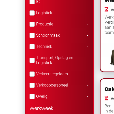
Wer
ICT
-
Vo
Logistiek
-
Werkv
Verd
Productie
-
aan a
team.
Schoonmaak
-
calcu
Techniek
-
Transport, Opslag en
-
Logistiek
Verkeersregelaars
-
Verkooppersoneel
-
Cal
Overig
-
Vo
Ben j
Werkweek
in de