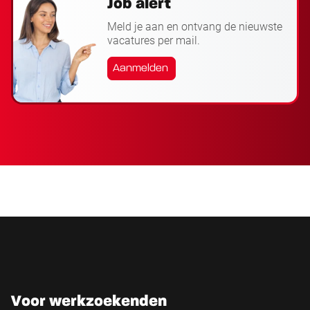
Job alert
Meld je aan en ontvang de nieuwste
vacatures per mail.
Aanmelden
Voor werkzoekenden