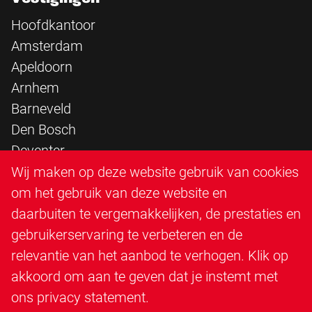
Hoofdkantoor
Amsterdam
Apeldoorn
Arnhem
Barneveld
Den Bosch
Deventer
Epe
Wij maken op deze website gebruik van cookies
Sittard
om het gebruik van deze website en
Triangle Infra
daarbuiten te vergemakkelijken, de prestaties en
Triangle Steigerbouw
gebruikerservaring te verbeteren en de
Utrecht
relevantie van het aanbod te verhogen. Klik op
Veenendaal
akkoord om aan te geven dat je instemt met
Zutphen
ons
privacy statement
.