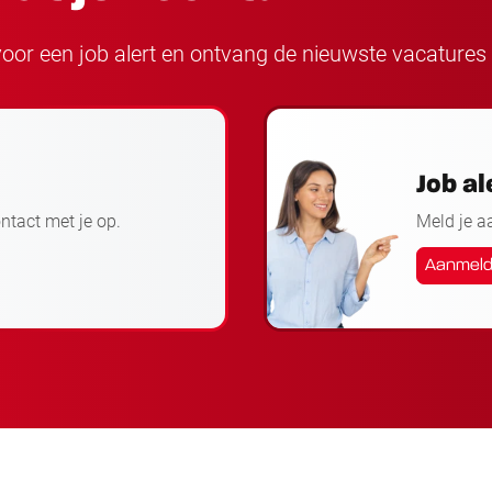
n voor een job alert en ontvang de nieuwste vacatures 
Job al
ontact met je op.
Meld je a
Aanmel