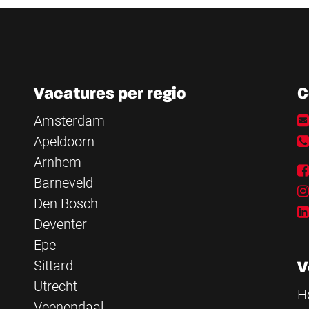
Vacatures per regio
C
Amsterdam
Apeldoorn
Arnhem
Barneveld
Den Bosch
Deventer
Epe
Sittard
V
Utrecht
H
Veenendaal