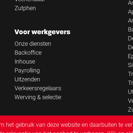
A
Zutphen
A
A
B
Voor werkgevers
D
Onze diensten
D
Backoffice
E
Inhouse
Si
Payrolling
Tr
Uitzenden
T
Verkeersregelaars
U
Werving & selectie
V
Z
 het gebruik van deze website en daarbuiten te ve