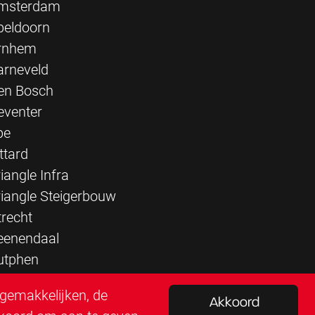
msterdam
peldoorn
rnhem
arneveld
en Bosch
eventer
pe
ttard
iangle Infra
riangle Steigerbouw
trecht
eenendaal
utphen
rgemakkelijken, de
Akkoord