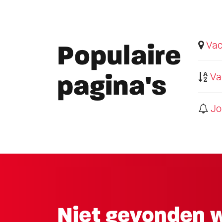
Vaca
Populaire
Vac
pagina's
Job
Niet gevonden w