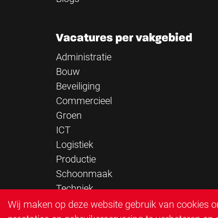
Vacatures per vakgebied
Administratie
Bouw
Beveiliging
Commercieel
Groen
ICT
Logistiek
Productie
Schoonmaak
Techniek
Verkeersregelaar
Wij maken op deze website gebruik van cookies om
Zorg