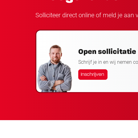
Solliciteer direct online of meld je aa
Open sollicitatie
Schrijf je in en wij nemen c
Inschrijven