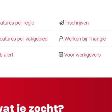
tures per regio
Inschrijven
atures per vakgebied
Werken bij Triangle
 alert
Voor werkgevers
at je zocht?