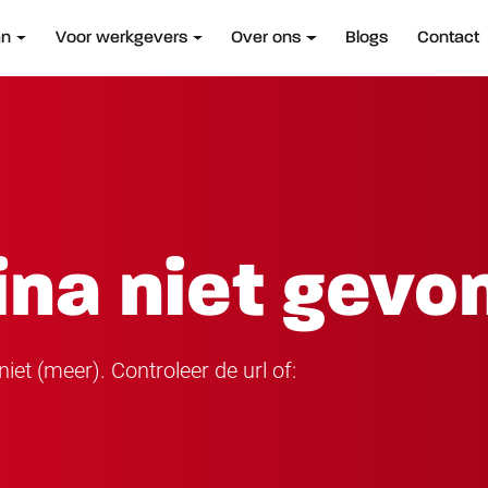
an
Voor werkgevers
Over ons
Blogs
Contact
ina niet gevo
iet (meer). Controleer de url of: