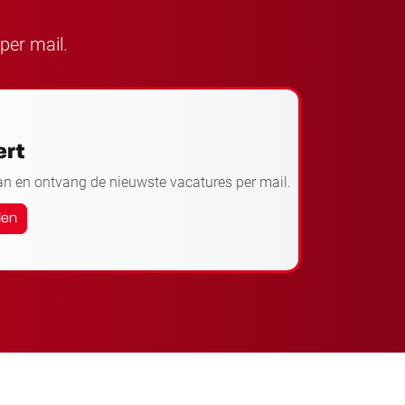
per mail.
ert
an en ontvang de nieuwste vacatures per mail.
den