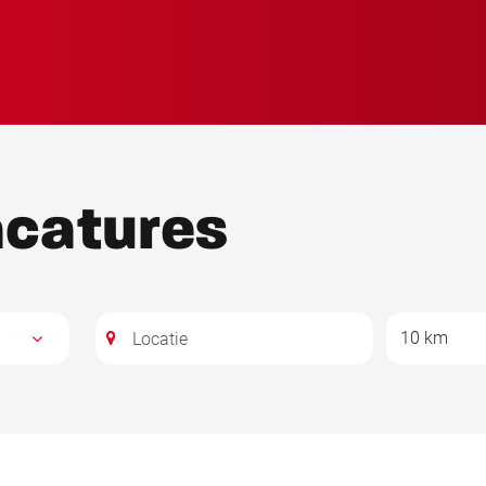
acatures
10 km