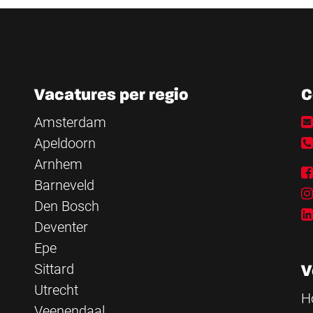
Vacatures per regio
C
Amsterdam
Apeldoorn
Arnhem
Barneveld
Den Bosch
Deventer
Epe
Sittard
V
Utrecht
H
Veenendaal