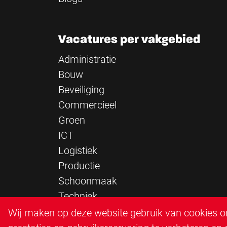
Vacatures per vakgebied
Administratie
Bouw
Beveiliging
Commercieel
Groen
ICT
Logistiek
Productie
Schoonmaak
Techniek
Verkeersregelaar
Wij maken op deze website gebruik van cookies om
Zorg