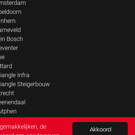
msterdam
peldoorn
rnhem
arneveld
en Bosch
eventer
pe
ttard
iangle Infra
riangle Steigerbouw
trecht
eenendaal
utphen
rgemakkelijken, de
Akkoord