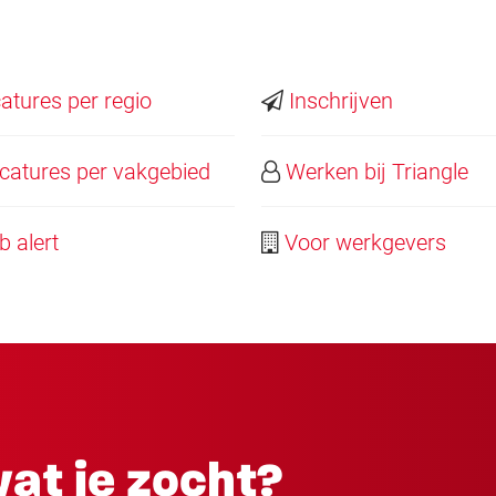
tures per regio
Inschrijven
atures per vakgebied
Werken bij Triangle
 alert
Voor werkgevers
at je zocht?