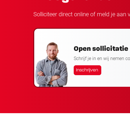
Solliciteer direct online of meld je aa
Open sollicitatie
Schrijf je in en wij nemen c
Inschrijven