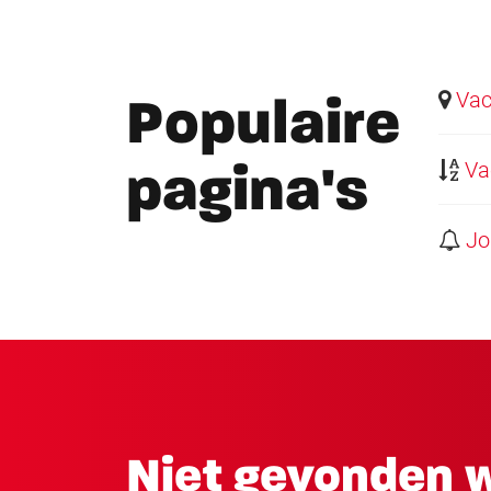
Vaca
Populaire
Vac
pagina's
Job
Niet gevonden w