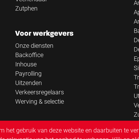
A
Zutphen
A
A
B
Voor werkgevers
D
Onze diensten
D
Backoffice
E
Inhouse
Si
Payrolling
Tr
Uitzenden
T
Verkeersregelaars
U
Werving & selectie
V
Z
 het gebruik van deze website en daarbuiten te ve