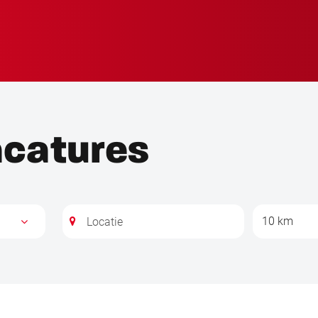
acatures
10 km