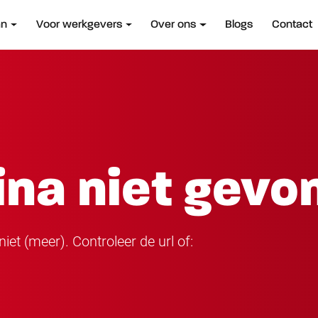
an
Voor werkgevers
Over ons
Blogs
Contact
ina niet gevo
iet (meer). Controleer de url of: