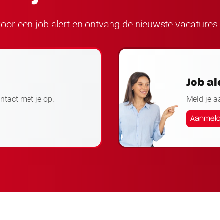
n voor een job alert en ontvang de nieuwste vacatures 
Job al
ontact met je op.
Meld je a
Aanmel