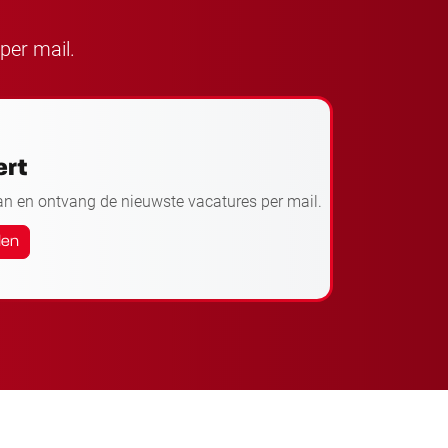
per mail.
ert
an en ontvang de nieuwste vacatures per mail.
den