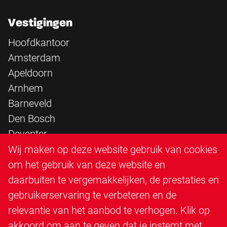
Vestigingen
Hoofdkantoor
Amsterdam
Apeldoorn
Arnhem
Barneveld
Den Bosch
Deventer
Epe
Wij maken op deze website gebruik van cookies
Sittard
om het gebruik van deze website en
Triangle Infra
daarbuiten te vergemakkelijken, de prestaties en
Triangle Steigerbouw
gebruikerservaring te verbeteren en de
Utrecht
relevantie van het aanbod te verhogen. Klik op
Veenendaal
akkoord om aan te geven dat je instemt met