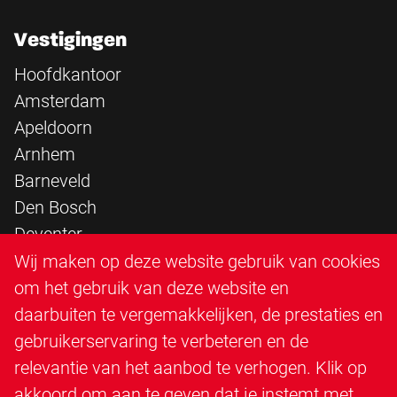
Vestigingen
Hoofdkantoor
Amsterdam
Apeldoorn
Arnhem
Barneveld
Den Bosch
Deventer
Epe
Wij maken op deze website gebruik van cookies
Sittard
om het gebruik van deze website en
Triangle Infra
daarbuiten te vergemakkelijken, de prestaties en
Triangle Steigerbouw
gebruikerservaring te verbeteren en de
Utrecht
relevantie van het aanbod te verhogen. Klik op
Veenendaal
akkoord om aan te geven dat je instemt met