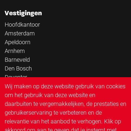
Vestigingen
Hoofdkantoor
Amsterdam
Apeldoorn
Arnhem
Barneveld
Den Bosch
Deventer
Epe
Wij maken op deze website gebruik van cookies
Sittard
om het gebruik van deze website en
Triangle Infra
daarbuiten te vergemakkelijken, de prestaties en
Triangle Steigerbouw
gebruikerservaring te verbeteren en de
Utrecht
relevantie van het aanbod te verhogen. Klik op
Veenendaal
akkoord om aan te geven dat je instemt met