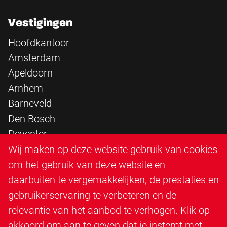
Vestigingen
Hoofdkantoor
Amsterdam
Apeldoorn
Arnhem
Barneveld
Den Bosch
Deventer
Epe
Wij maken op deze website gebruik van cookies
Sittard
om het gebruik van deze website en
Triangle Infra
daarbuiten te vergemakkelijken, de prestaties en
Triangle Steigerbouw
gebruikerservaring te verbeteren en de
Utrecht
relevantie van het aanbod te verhogen. Klik op
Veenendaal
akkoord om aan te geven dat je instemt met