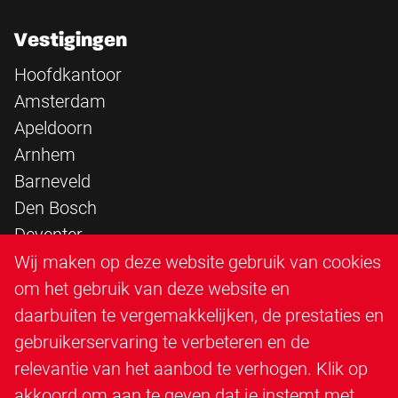
Vestigingen
Hoofdkantoor
Amsterdam
Apeldoorn
Arnhem
Barneveld
Den Bosch
Deventer
Epe
Wij maken op deze website gebruik van cookies
Sittard
om het gebruik van deze website en
Triangle Infra
daarbuiten te vergemakkelijken, de prestaties en
Triangle Steigerbouw
gebruikerservaring te verbeteren en de
Utrecht
relevantie van het aanbod te verhogen. Klik op
Veenendaal
akkoord om aan te geven dat je instemt met