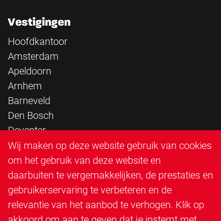
Vestigingen
Hoofdkantoor
Amsterdam
Apeldoorn
Arnhem
Barneveld
Den Bosch
Deventer
Epe
Wij maken op deze website gebruik van cookies
Sittard
om het gebruik van deze website en
Triangle Infra
daarbuiten te vergemakkelijken, de prestaties en
Triangle Steigerbouw
gebruikerservaring te verbeteren en de
Utrecht
relevantie van het aanbod te verhogen. Klik op
Veenendaal
akkoord om aan te geven dat je instemt met