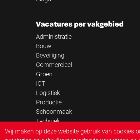
Vacatures per vakgebied
Administratie
Bouw
Beveiliging
Commercieel
Groen
ICT
Logistiek
Productie
Schoonmaak
Techniek
Verkeersregelaar
Wij maken op deze website gebruik van cookies om
Zorg