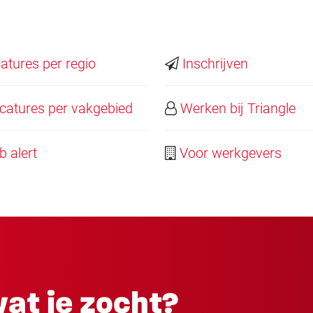
tures per regio
Inschrijven
atures per vakgebied
Werken bij Triangle
 alert
Voor werkgevers
at je zocht?