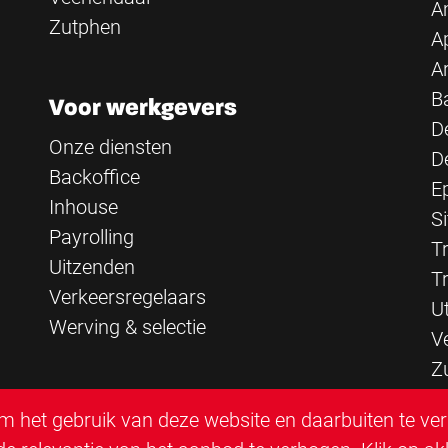
A
Zutphen
A
A
B
Voor werkgevers
D
Onze diensten
D
Backoffice
E
Inhouse
Si
Payrolling
Tr
Uitzenden
T
Verkeersregelaars
U
Werving & selectie
V
Z
 het gebruik van deze website en daarbuiten te ve