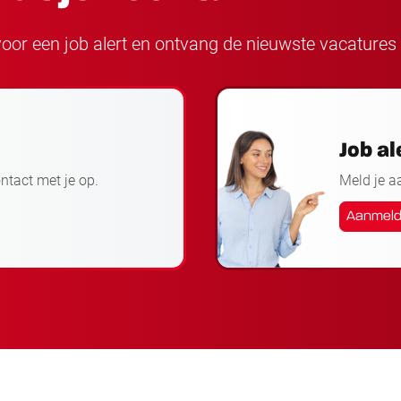
n voor een job alert en ontvang de nieuwste vacatures 
Job al
ontact met je op.
Meld je a
Aanmel