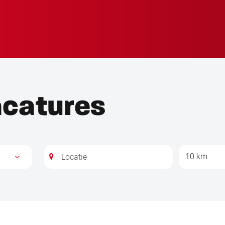
acatures
10 km