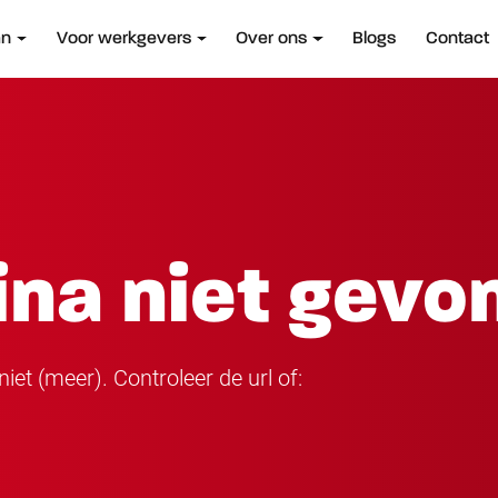
an
Voor werkgevers
Over ons
Blogs
Contact
ina niet gevo
iet (meer). Controleer de url of: