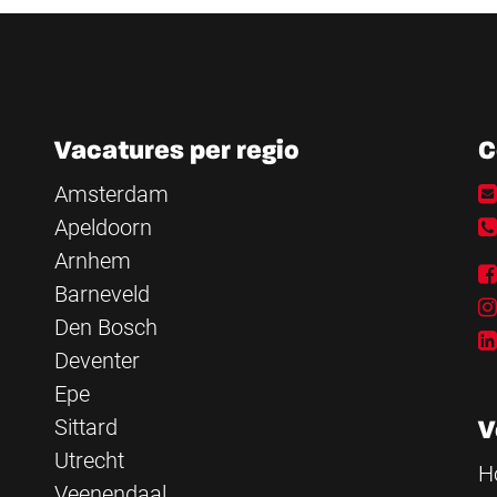
Vacatures per regio
C
Amsterdam
Apeldoorn
Arnhem
Barneveld
Den Bosch
Deventer
Epe
Sittard
V
Utrecht
H
Veenendaal