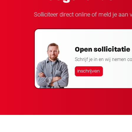
Solliciteer direct online of meld je aa
Open sollicitatie
Schrijf je in en wij nemen c
Inschrijven