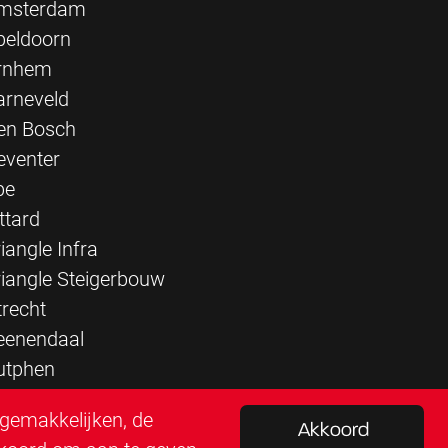
msterdam
peldoorn
rnhem
arneveld
en Bosch
eventer
pe
ttard
iangle Infra
riangle Steigerbouw
trecht
eenendaal
utphen
rgemakkelijken, de
Akkoord