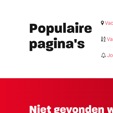
Vaca
Populaire
Vac
pagina's
Job
Niet gevonden w