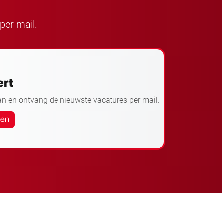
per mail.
ert
an en ontvang de nieuwste vacatures per mail.
den