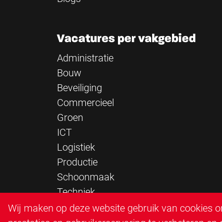
Vacatures per vakgebied
Administratie
Bouw
Beveiliging
Commercieel
Groen
ICT
Logistiek
Productie
Schoonmaak
Techniek
Verkeersregelaar
Wij maken op deze website gebruik van cookies om
Zorg