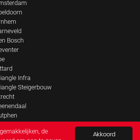
msterdam
peldoorn
rnhem
arneveld
en Bosch
eventer
pe
ttard
iangle Infra
riangle Steigerbouw
trecht
eenendaal
utphen
rgemakkelijken, de
Akkoord