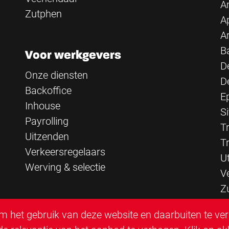
A
Zutphen
A
A
B
Voor werkgevers
D
Onze diensten
D
Backoffice
E
Inhouse
Si
Payrolling
Tr
Uitzenden
T
Verkeersregelaars
U
Werving & selectie
V
Z
 het gebruik van deze website en daarbuiten te ve