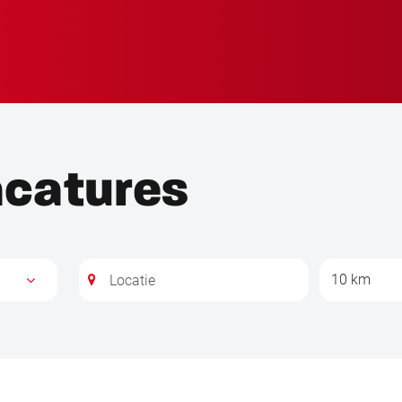
acatures
10 km