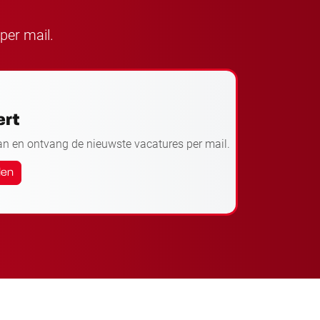
per mail.
ert
an en ontvang de nieuwste vacatures per mail.
den