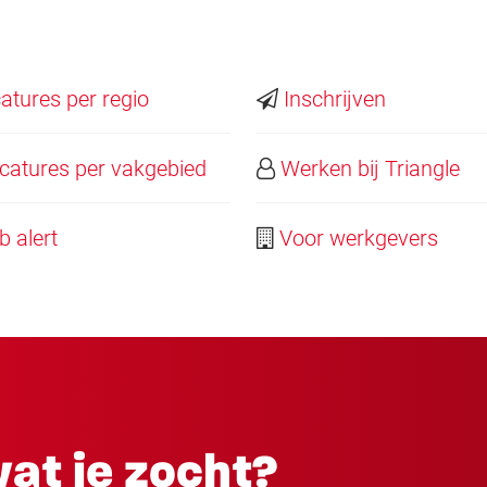
tures per regio
Inschrijven
atures per vakgebied
Werken bij Triangle
 alert
Voor werkgevers
at je zocht?