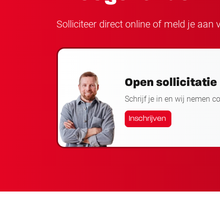
Solliciteer direct online of meld je aa
Open sollicitatie
Schrijf je in en wij nemen c
Inschrijven