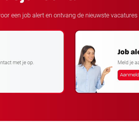
n voor een job alert en ontvang de nieuwste vacatures 
Job al
ontact met je op.
Meld je a
Aanmel