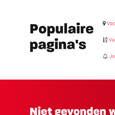
Vaca
Populaire
Vac
pagina's
Job
Niet gevonden w