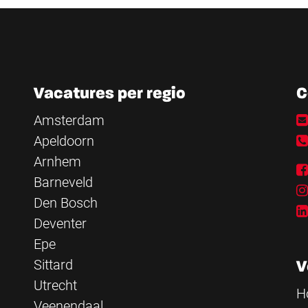
Vacatures per regio
C
Amsterdam
Apeldoorn
Arnhem
Barneveld
Den Bosch
Deventer
Epe
Sittard
V
Utrecht
H
Veenendaal