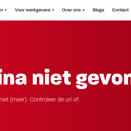
an
Voor werkgevers
Over ons
Blogs
Contact
ina niet gevo
iet (meer). Controleer de url of: