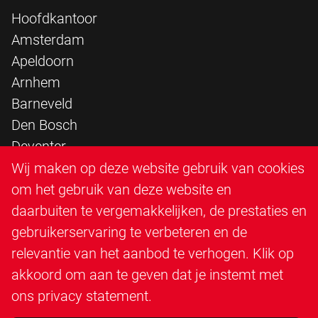
Hoofdkantoor
Amsterdam
Apeldoorn
Arnhem
Barneveld
Den Bosch
Deventer
Epe
Wij maken op deze website gebruik van cookies
Sittard
om het gebruik van deze website en
Triangle Infra
daarbuiten te vergemakkelijken, de prestaties en
Triangle Steigerbouw
gebruikerservaring te verbeteren en de
Utrecht
relevantie van het aanbod te verhogen. Klik op
Veenendaal
akkoord om aan te geven dat je instemt met
Zutphen
ons
privacy statement
.