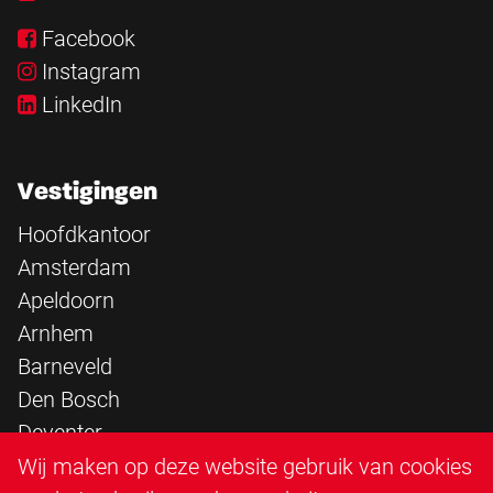
Facebook
Instagram
LinkedIn
Vestigingen
Hoofdkantoor
Amsterdam
Apeldoorn
Arnhem
Barneveld
Den Bosch
Deventer
Epe
Wij maken op deze website gebruik van cookies