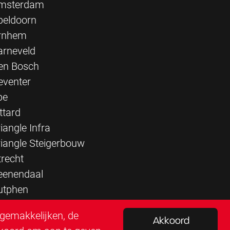
msterdam
peldoorn
rnhem
arneveld
en Bosch
eventer
pe
ttard
iangle Infra
riangle Steigerbouw
trecht
eenendaal
utphen
rgemakkelijken, de
Akkoord