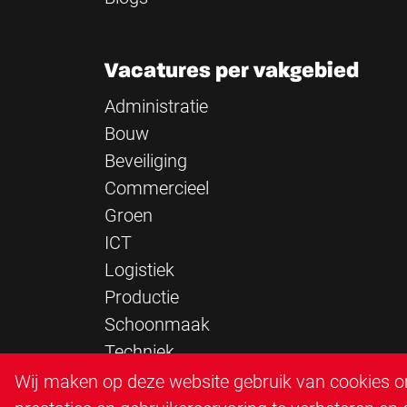
Vacatures per vakgebied
Administratie
Bouw
Beveiliging
Commercieel
Groen
ICT
Logistiek
Productie
Schoonmaak
Techniek
Verkeersregelaar
Wij maken op deze website gebruik van cookies om
Zorg