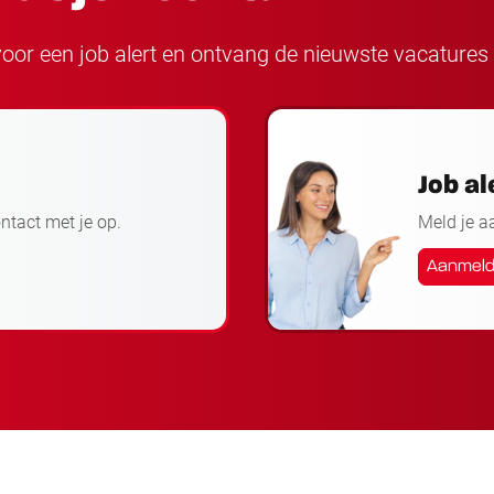
n voor een job alert en ontvang de nieuwste vacatures 
Job al
ontact met je op.
Meld je a
Aanmel