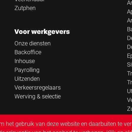
A
Zutphen
A
A
B
Voor werkgevers
D
Onze diensten
D
Backoffice
E
Inhouse
Si
Payrolling
Tr
Uitzenden
T
Verkeersregelaars
U
Werving & selectie
V
Z
 het gebruik van deze website en daarbuiten te ve