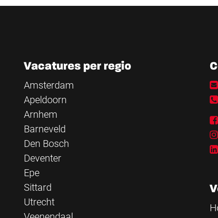
Vacatures per regio
C
Amsterdam
Apeldoorn
Arnhem
Barneveld
Den Bosch
Deventer
Epe
Sittard
V
Utrecht
H
Veenendaal