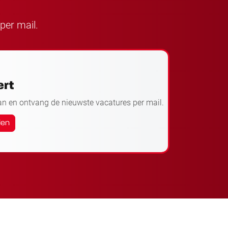
per mail.
ert
an en ontvang de nieuwste vacatures per mail.
den