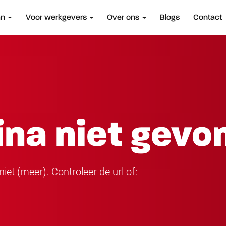
an
Voor werkgevers
Over ons
Blogs
Contact
ina niet gevo
iet (meer). Controleer de url of: