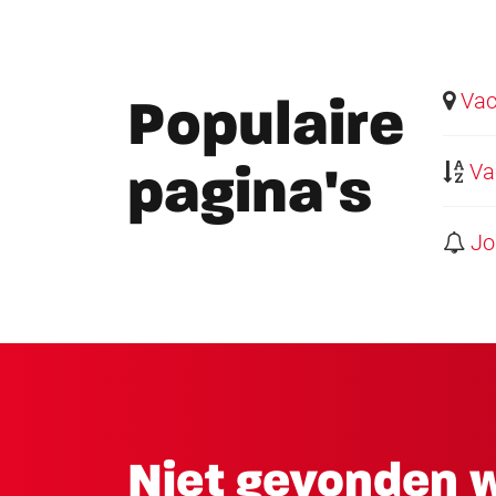
Vaca
Populaire
Vac
pagina's
Job
Niet gevonden w