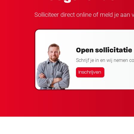
Solliciteer direct online of meld je aa
Open sollicitatie
Schrijf je in en wij nemen c
Inschrijven