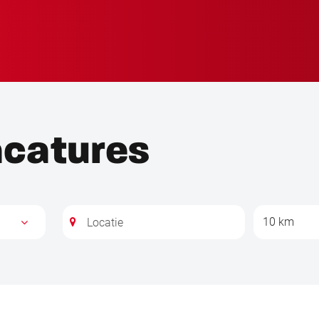
acatures
10 km