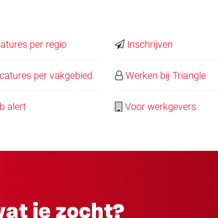
tures per regio
Inschrijven
atures per vakgebied
Werken bij Triangle
 alert
Voor werkgevers
at je zocht?