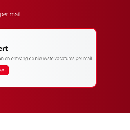
per mail.
ert
an en ontvang de nieuwste vacatures per mail.
den