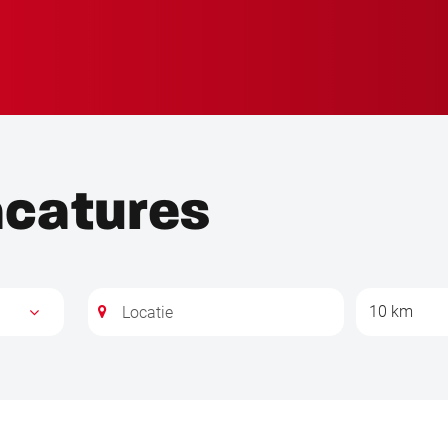
acatures
10 km