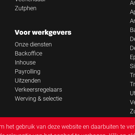
A
Zutphen
A
A
B
Voor werkgevers
D
Onze diensten
D
Backoffice
E
Inhouse
Si
Payrolling
Tr
Uitzenden
T
Verkeersregelaars
U
Werving & selectie
V
Z
 het gebruik van deze website en daarbuiten te ve