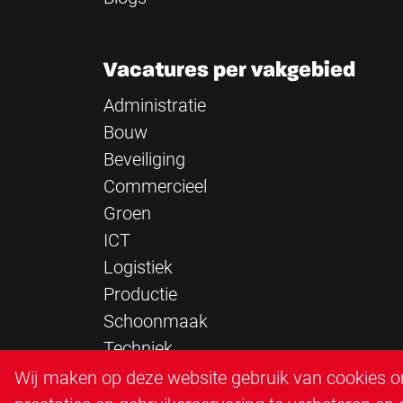
Vacatures per vakgebied
Administratie
Bouw
Beveiliging
Commercieel
Groen
ICT
Logistiek
Productie
Schoonmaak
Techniek
Verkeersregelaar
Wij maken op deze website gebruik van cookies om
Zorg