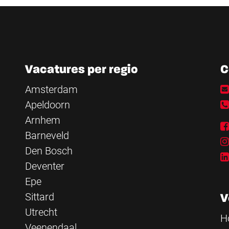
Vacatures per regio
C
Amsterdam
Apeldoorn
Arnhem
Barneveld
Den Bosch
Deventer
Epe
Sittard
V
Utrecht
H
Veenendaal