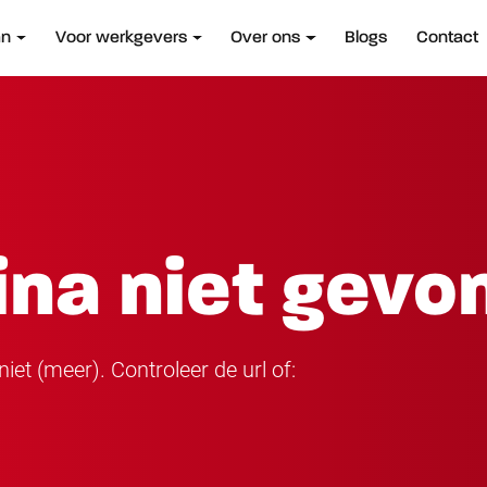
an
Voor werkgevers
Over ons
Blogs
Contact
ina niet gevo
iet (meer). Controleer de url of: