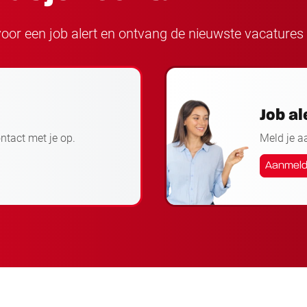
n voor een job alert en ontvang de nieuwste vacatures 
Job al
ontact met je op.
Meld je a
Aanmel