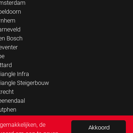
msterdam
peldoorn
rnhem
arneveld
en Bosch
eventer
pe
ttard
iangle Infra
riangle Steigerbouw
trecht
eenendaal
utphen
rgemakkelijken, de
Akkoord