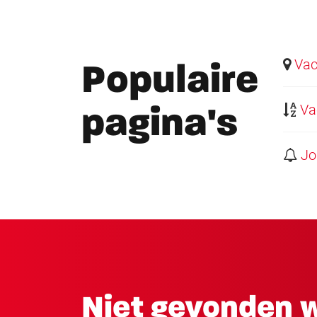
Vaca
Populaire
Vac
pagina's
Job
Niet gevonden w