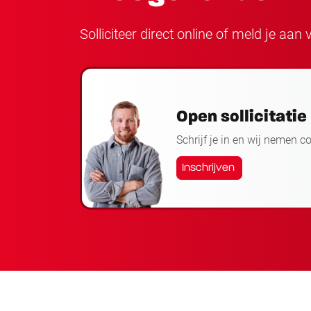
Solliciteer direct online of meld je aa
Open sollicitatie
Schrijf je in en wij nemen c
Inschrijven