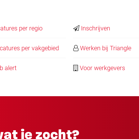
tures per regio
Inschrijven
atures per vakgebied
Werken bij Triangle
 alert
Voor werkgevers
at je zocht?