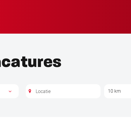
acatures
10 km