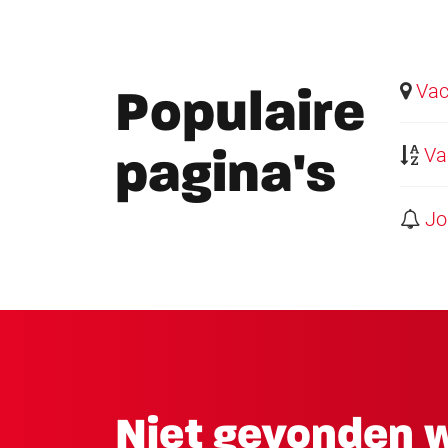
Vaca
Populaire
Vac
pagina's
Job
Niet gevonden w