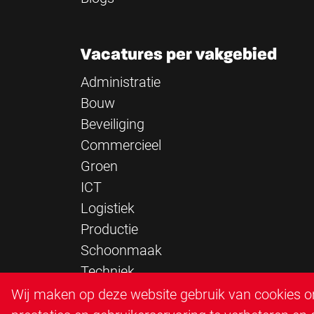
Vacatures per vakgebied
Administratie
Bouw
Beveiliging
Commercieel
Groen
ICT
Logistiek
Productie
Schoonmaak
Techniek
Verkeersregelaar
Wij maken op deze website gebruik van cookies om
Zorg