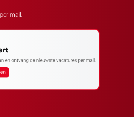
per mail.
ert
an en ontvang de nieuwste vacatures per mail.
den