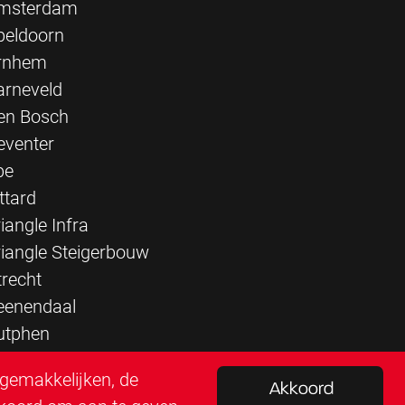
msterdam
peldoorn
rnhem
arneveld
en Bosch
eventer
pe
ttard
iangle Infra
riangle Steigerbouw
trecht
eenendaal
utphen
rgemakkelijken, de
Akkoord