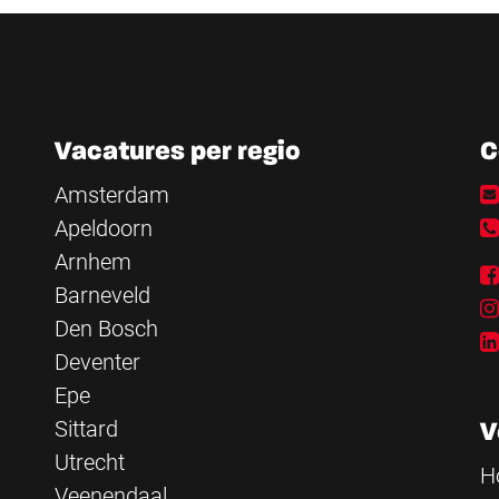
Vacatures per regio
C
Amsterdam
Apeldoorn
Arnhem
Barneveld
Den Bosch
Deventer
Epe
Sittard
V
Utrecht
H
Veenendaal