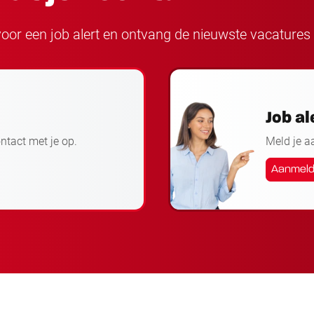
n voor een job alert en ontvang de nieuwste vacatures 
Job al
ontact met je op.
Meld je a
Aanmel