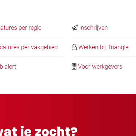
tures per regio
Inschrijven
atures per vakgebied
Werken bij Triangle
 alert
Voor werkgevers
at je zocht?