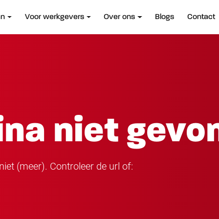
an
Voor werkgevers
Over ons
Blogs
Contact
ina niet gevo
iet (meer). Controleer de url of: