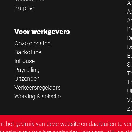
A
Zutphen
A
A
B
Voor werkgevers
D
Onze diensten
D
Backoffice
E
Inhouse
Si
Payrolling
Tr
Uitzenden
T
Verkeersregelaars
U
Werving & selectie
V
Z
 het gebruik van deze website en daarbuiten te ve