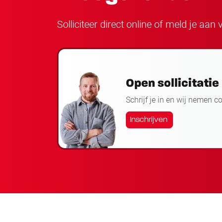
Solliciteer direct online of meld je aa
Open sollicitatie
Schrijf je in en wij nemen c
Inschrijven