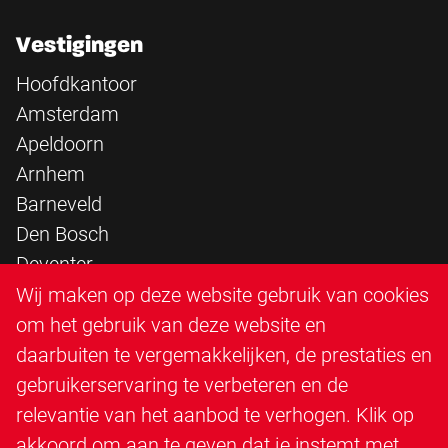
Vestigingen
Hoofdkantoor
Amsterdam
Apeldoorn
Arnhem
Barneveld
Den Bosch
Deventer
Epe
Wij maken op deze website gebruik van cookies
Sittard
om het gebruik van deze website en
Triangle Infra
daarbuiten te vergemakkelijken, de prestaties en
Triangle Steigerbouw
gebruikerservaring te verbeteren en de
Utrecht
relevantie van het aanbod te verhogen. Klik op
Veenendaal
akkoord om aan te geven dat je instemt met