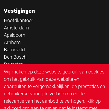
Vestigingen
Hoofdkantoor
Amsterdam
Apeldoorn
Arnhem
Barneveld
Den Bosch
Deventer
Epe
Wij maken op deze website gebruik van cookies
Sittard
om het gebruik van deze website en
Triangle Infra
daarbuiten te vergemakkelijken, de prestaties en
Triangle Steigerbouw
gebruikerservaring te verbeteren en de
Utrecht
relevantie van het aanbod te verhogen. Klik op
Veenendaal
akkoord om aan te geven dat je instemt met