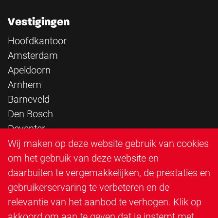
Vestigingen
Hoofdkantoor
Amsterdam
Apeldoorn
Arnhem
Barneveld
Den Bosch
Deventer
Epe
Wij maken op deze website gebruik van cookies
Sittard
om het gebruik van deze website en
Triangle Infra
daarbuiten te vergemakkelijken, de prestaties en
Triangle Steigerbouw
gebruikerservaring te verbeteren en de
Utrecht
relevantie van het aanbod te verhogen. Klik op
Veenendaal
akkoord om aan te geven dat je instemt met