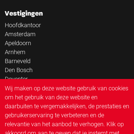
Vestigingen
Hoofdkantoor
Amsterdam
Apeldoorn
Arnhem
Barneveld
Den Bosch
Deventer
Epe
Wij maken op deze website gebruik van cookies
Sittard
om het gebruik van deze website en
Triangle Infra
daarbuiten te vergemakkelijken, de prestaties en
Triangle Steigerbouw
gebruikerservaring te verbeteren en de
Utrecht
relevantie van het aanbod te verhogen. Klik op
Veenendaal
akkoord om aan te geven dat je instemt met