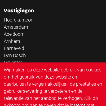
Vestigingen
Hoofdkantoor
Amsterdam
Apeldoorn
Arnhem
Barneveld
Den Bosch
Deventer
Epe
Wij maken op deze website gebruik van cookies
Sittard
om het gebruik van deze website en
Triangle Infra
daarbuiten te vergemakkelijken, de prestaties en
Triangle Steigerbouw
gebruikerservaring te verbeteren en de
Utrecht
relevantie van het aanbod te verhogen. Klik op
Veenendaal
akkoord om aan te geven dat je instemt met