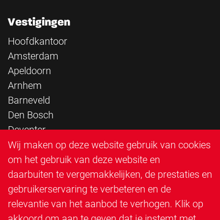
Vestigingen
Hoofdkantoor
Amsterdam
Apeldoorn
Arnhem
Barneveld
Den Bosch
Deventer
Epe
Wij maken op deze website gebruik van cookies
Sittard
om het gebruik van deze website en
Triangle Infra
daarbuiten te vergemakkelijken, de prestaties en
Triangle Steigerbouw
gebruikerservaring te verbeteren en de
Utrecht
relevantie van het aanbod te verhogen. Klik op
Veenendaal
akkoord om aan te geven dat je instemt met