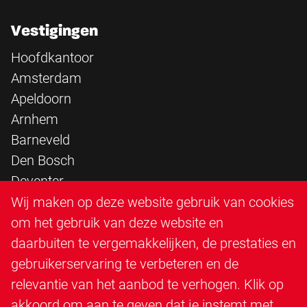
Vestigingen
Hoofdkantoor
Amsterdam
Apeldoorn
Arnhem
Barneveld
Den Bosch
Deventer
Epe
Wij maken op deze website gebruik van cookies
Sittard
om het gebruik van deze website en
Triangle Infra
daarbuiten te vergemakkelijken, de prestaties en
Triangle Steigerbouw
gebruikerservaring te verbeteren en de
Utrecht
relevantie van het aanbod te verhogen. Klik op
Veenendaal
akkoord om aan te geven dat je instemt met