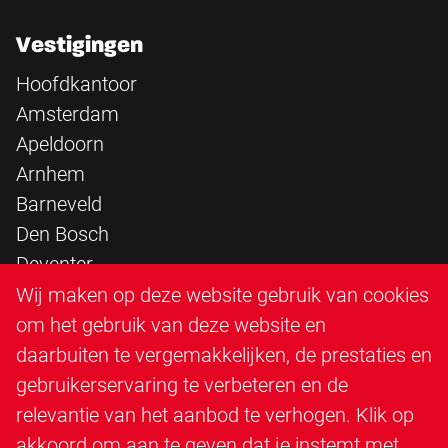
Vestigingen
Hoofdkantoor
Amsterdam
Apeldoorn
Arnhem
Barneveld
Den Bosch
Deventer
Epe
Wij maken op deze website gebruik van cookies
Sittard
om het gebruik van deze website en
Triangle Infra
daarbuiten te vergemakkelijken, de prestaties en
Triangle Steigerbouw
gebruikerservaring te verbeteren en de
Utrecht
relevantie van het aanbod te verhogen. Klik op
Veenendaal
akkoord om aan te geven dat je instemt met