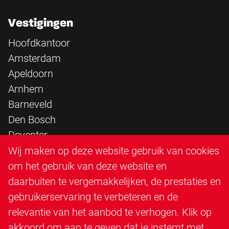
Vestigingen
Hoofdkantoor
Amsterdam
Apeldoorn
Arnhem
Barneveld
Den Bosch
Deventer
Epe
Wij maken op deze website gebruik van cookies
Sittard
om het gebruik van deze website en
Triangle Infra
daarbuiten te vergemakkelijken, de prestaties en
Triangle Steigerbouw
gebruikerservaring te verbeteren en de
Utrecht
relevantie van het aanbod te verhogen. Klik op
Veenendaal
akkoord om aan te geven dat je instemt met