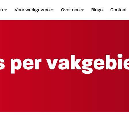
an
Voor werkgevers
Over ons
Blogs
Contact
 per vakgebi