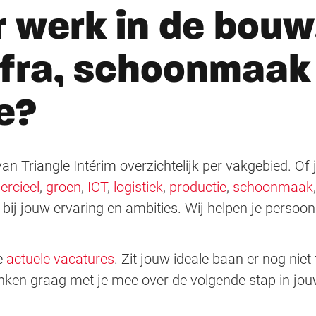
 werk in de bouw,
nfra, schoonmaak
e?
an Triangle Intérim overzichtelijk per vakgebied. Of
rcieel
,
groen
,
ICT
,
logistiek
,
productie
,
schoonmaak
 bij jouw ervaring en ambities. Wij helpen je persoonl
de
actuele vacatures
. Zit jouw ideale baan er nog nie
ken graag met je mee over de volgende stap in jouw