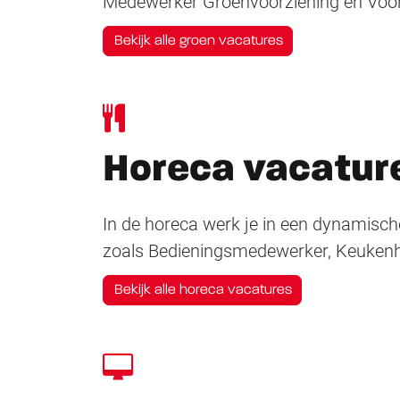
Medewerker Groenvoorziening en Voo
Bekijk alle groen vacatures
Horeca vacatur
In de horeca werk je in een dynamische
zoals Bedieningsmedewerker, Keukenh
Bekijk alle horeca vacatures