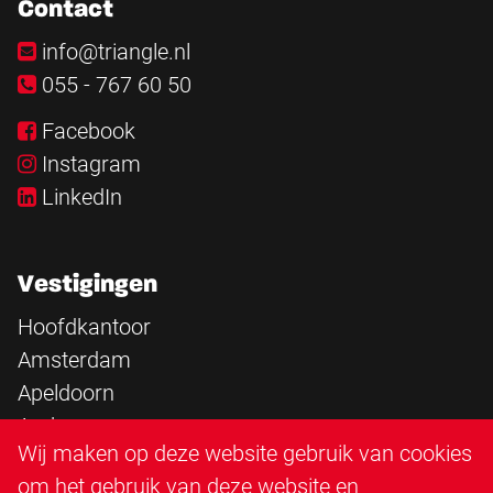
Contact
info@triangle.nl
055 - 767 60 50
Facebook
Instagram
LinkedIn
Vestigingen
Hoofdkantoor
Amsterdam
Apeldoorn
Arnhem
Wij maken op deze website gebruik van cookies
Barneveld
om het gebruik van deze website en
Den Bosch