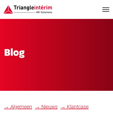
Blog
→ Algemeen
→ Nieuws
→ Klantcase