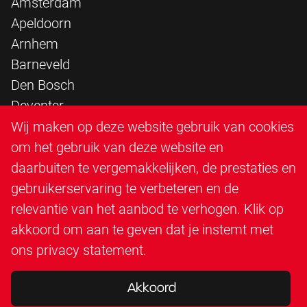
Amsterdam
Apeldoorn
Arnhem
Barneveld
Den Bosch
Deventer
Epe
Wij maken op deze website gebruik van cookies
Sittard
om het gebruik van deze website en
Triangle Infra
daarbuiten te vergemakkelijken, de prestaties en
Triangle Steigerbouw
gebruikerservaring te verbeteren en de
Utrecht
relevantie van het aanbod te verhogen. Klik op
Veenendaal
akkoord om aan te geven dat je instemt met
Zutphen
ons
privacy statement
.
Akkoord