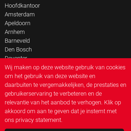
Hoofdkantoor
Amsterdam
Apeldoorn
Arnhem
Barneveld
Den Bosch
Deventer
Epe
Wij maken op deze website gebruik van cookies
Sittard
om het gebruik van deze website en
Triangle Infra
daarbuiten te vergemakkelijken, de prestaties en
Triangle Steigerbouw
gebruikerservaring te verbeteren en de
Utrecht
relevantie van het aanbod te verhogen. Klik op
Veenendaal
akkoord om aan te geven dat je instemt met
Zutphen
ons
privacy statement
.