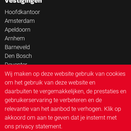
Vestigingen
Hoofdkantoor
Amsterdam
Apeldoorn
Arnhem
Barneveld
Den Bosch
Deventer
Epe
Wij maken op deze website gebruik van cookies
Sittard
om het gebruik van deze website en
Triangle Infra
daarbuiten te vergemakkelijken, de prestaties en
Triangle Steigerbouw
gebruikerservaring te verbeteren en de
Utrecht
relevantie van het aanbod te verhogen. Klik op
Veenendaal
akkoord om aan te geven dat je instemt met
Zutphen
ons
privacy statement
.