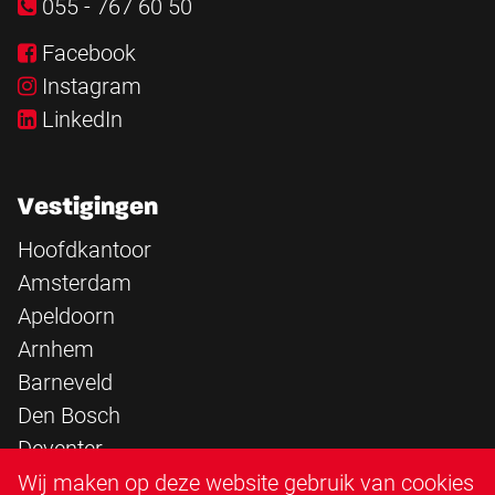
055 - 767 60 50
Facebook
Instagram
LinkedIn
Vestigingen
Hoofdkantoor
Amsterdam
Apeldoorn
Arnhem
Barneveld
Den Bosch
Deventer
Epe
Wij maken op deze website gebruik van cookies