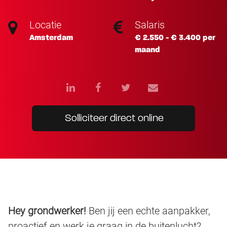
Locatie
Salaris
Amsterdam
€ 2.550 - € 3.400 per
maand
Solliciteer direct online
Hey grondwerker!
Ben jij een echte aanpakker,
proactief en werk je graag in de buitenlucht?