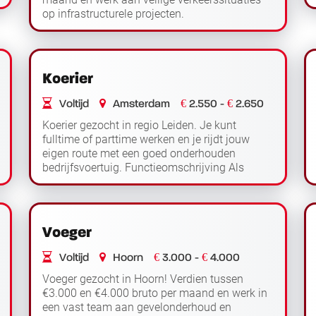
op infrastructurele projecten.
Functieomschrijving Als vakman BRL
Lees
verkeersmaatregelen ben je v...
verder
Koerier
€
€
Voltijd
Amsterdam
2.550 -
2.650
Koerier gezocht in regio Leiden. Je kunt
fulltime of parttime werken en je rijdt jouw
eigen route met een goed onderhouden
bedrijfsvoertuig. Functieomschrijving Als
koerier werk je in regio Leiden en ben je
Lees verder
dagelijks ond...
Voeger
€
€
Voltijd
Hoorn
3.000 -
4.000
Voeger gezocht in Hoorn! Verdien tussen
€3.000 en €4.000 bruto per maand en werk in
een vast team aan gevelonderhoud en