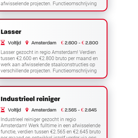
afwisselende projecten. Functieomschrijving
Als steigerbouwer werk je in en rondom Hoorn
Lees verder
op divers...
Lasser
€
€
Voltijd
Amsterdam
2.600 -
2.800
Lasser gezocht in regio Amsterdam! Verdien
tussen €2.600 en €2.800 bruto per maand en
werk aan afwisselende staalconstructies op
verschillende projecten. Functieomschrijving
Als lasser werk je in regio Amsterdam aan
Lees verder
uite...
Industrieel reiniger
€
€
Voltijd
Amsterdam
2.565 -
2.645
Industrieel reiniger gezocht in regio
Amsterdam! Werk fulltime in een afwisselende
functie, verdien tussen €2.565 en €2.645 bruto
per maand en ontwikkel jezelf verder via ons.