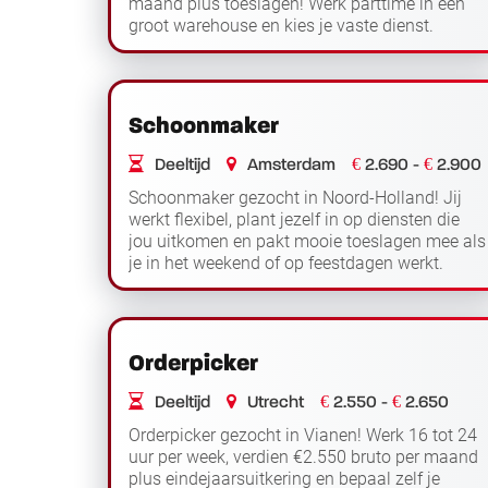
maand plus toeslagen! Werk parttime in een
groot warehouse en kies je vaste dienst.
Functieomschrijving Als logistiek medewerker
Lees verder
/ orderpi...
Schoonmaker
€
€
Deeltijd
Amsterdam
2.690 -
2.900
Schoonmaker gezocht in Noord-Holland! Jij
werkt flexibel, plant jezelf in op diensten die
jou uitkomen en pakt mooie toeslagen mee als
je in het weekend of op feestdagen werkt.
Functieomschrijving Als schoonmaker ga je...
Lees verder
Orderpicker
€
€
Deeltijd
Utrecht
2.550 -
2.650
Orderpicker gezocht in Vianen! Werk 16 tot 24
uur per week, verdien €2.550 bruto per maand
plus eindejaarsuitkering en bepaal zelf je