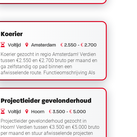
Functieomschrijving Als houtbewerker werk je
Lees verder
in regio Amster...
Koerier
€
€
Voltijd
Amsterdam
2.550 -
2.700
Koerier gezocht in regio Amsterdam! Verdien
tussen €2.550 en €2.700 bruto per maand en
ga zelfstandig op pad binnen een
afwisselende route. Functieomschrijving Als
koerier werk je in regio Amsterdam en ben je
Lees verder
dagelijks...
Projectleider gevelonderhoud
€
€
Voltijd
Hoorn
3.500 -
5.000
Projectleider gevelonderhoud gezocht in
Hoorn! Verdien tussen €3.500 en €5.000 bruto
per maand en stuur afwisselende projecten