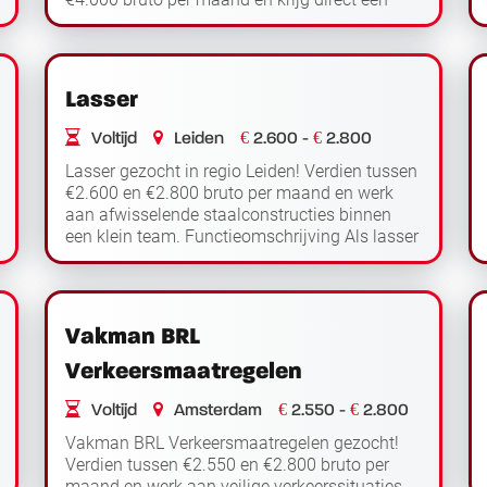
dienstverband bij de werkgever.
Functieomschrijving Als grondwerker v...
Lees verder
Lasser
€
€
Voltijd
Leiden
2.600 -
2.800
Lasser gezocht in regio Leiden! Verdien tussen
€2.600 en €2.800 bruto per maand en werk
aan afwisselende staalconstructies binnen
een klein team. Functieomschrijving Als lasser
werk je in regio Leiden aan diverse staalco...
Lees verder
Vakman BRL
Verkeersmaatregelen
€
€
Voltijd
Amsterdam
2.550 -
2.800
Vakman BRL Verkeersmaatregelen gezocht!
Verdien tussen €2.550 en €2.800 bruto per
maand en werk aan veilige verkeerssituaties