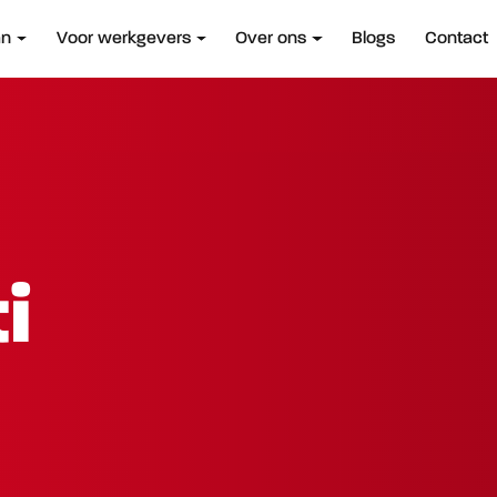
an
Voor werkgevers
Over ons
Blogs
Contact
i