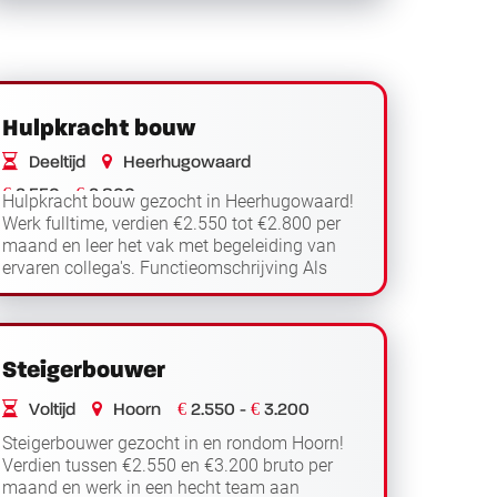
Lees verder
Hulpkracht bouw
Deeltijd
Heerhugowaard
€
€
2.550 -
2.800
Hulpkracht bouw gezocht in Heerhugowaard!
Werk fulltime, verdien €2.550 tot €2.800 per
maand en leer het vak met begeleiding van
ervaren collega's. Functieomschrijving Als
hulpkracht bouw krijg je de kans om zonder
Lees verder
vee...
Steigerbouwer
€
€
Voltijd
Hoorn
2.550 -
3.200
Steigerbouwer gezocht in en rondom Hoorn!
Verdien tussen €2.550 en €3.200 bruto per
maand en werk in een hecht team aan