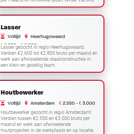
Functieomschrijving Als industrieel reiniger...
Lees verder
Lasser
Voltijd
Heerhugowaard
€
€
2.600 -
2.800
Lasser gezocht in regio Heerhugowaard.
Verdien €2.600 tot €2.800 bruto per maand en
werk aan afwisselende staalconstructies in
een klein en gezellig team.
Functieomschrijving Als lasser werk je in regio
Lees verder
Heerhugowaard aan...
Houtbewerker
€
€
Voltijd
Amsterdam
2.550 -
3.000
Houtbewerker gezocht in regio Amsterdam!
Verdien tussen €2.550 en €3.000 bruto per
maand en werk aan afwisselende
houtprojecten in de werkplaats en op locatie.