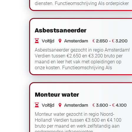
diensten. Functieomschrijving Als orderpicker
Lees
werk je in het warehouse in Vianen en ...
verder
Asbestsaneerder
€
€
Voltijd
Amsterdam
2.650 -
3.200
Asbestsaneerder gezocht in regio Amsterdam!
Verdien tussen €2.650 en €3.200 bruto per
maand en leer het vak met opleidingen op
onze kosten. Functieomschrijving Als
asbestsaneerder werk je in regio Amsterdam
Lees verder
en houd je je...
Monteur water
€
€
Voltijd
Amsterdam
3.600 -
4.100
Monteur water gezocht in regio Noord-
Holland! Verdien tussen €3.600 en €4.100
bruto per maand en werk zelfstandig aan
ondergrondse infraprojecten.