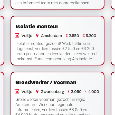
een informeel team met doorgroeikansen.
Functieomschrijving Als steigerbouwer werk je
Lees verder
buit...
Isolatie monteur
€
€
Voltijd
Amsterdam
2.550 -
3.200
Isolatie monteur gezocht! Werk fulltime in
dagdienst, verdien tussen €2.550 en €3.200
bruto per maand en leer verder in een vak met
toekomst. Functieomschrijving Als isolatie
monteur werk je op verschillende locaties bij...
Lees verder
Grondwerker / Voorman
€
€
Voltijd
Zwanenburg
3.050 -
4.000
Grondwerker voorman gezocht in regio
Amsterdam! Werk aan regionale
infraprojecten, verdien tussen €3.050 en
€4.000 bruto per maand en krijg direct een