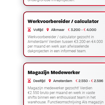
Functieomschrijving Als monteur water werk je
Lees verder
in regio Noord-Holland aan ...
Werkvoorbereider / calculator
€
€
Voltijd
Alkmaar
3.200 -
4.000
Werkvoorbereider / calculator gezocht in
Amsterdam! Verdien tussen €3.200 en €4.000
per maand en werk aan afwisselende
dakprojecten in een informeel team.
Functieomschrijving Als werkvoorbereider /
Lees verder
calculator werk je op ...
Magazijn Medewerker
€
€
Deeltijd
Amsterdam
2.550 -
2.596
Magazijn medewerker gezocht! Verdien
€2.550 bruto per maand en werk in vaste
shifts binnen een enthousiast team in het
warehouse. Functieomschrijving Als magazijn