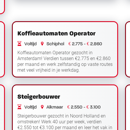
verder
Koffieautomaten Operator
€
€
Voltijd
Schiphol
2.775 -
2.860
Koffieautomaten Operator gezocht in
Amsterdam! Verdien tussen €2.775 en €2.860
per maand en werk zelfstandig op vaste routes
met veel vrijheid in je werkdag.
Functieomschrijving Als koffieautomaten
Lees verder
operator werk je in ...
Steigerbouwer
€
€
Voltijd
Alkmaar
2.550 -
3.100
Steigerbouwer gezocht in Noord Holland en
omstreken! Werk 40 uur per week, verdien
€2.550 tot €3.100 per maand en leer het vak in