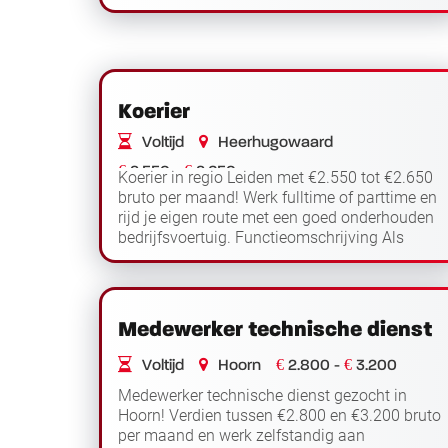
medewerker ben je verantwoordelijk voor het
Lees verder
ontvangen, op...
Koerier
Voltijd
Heerhugowaard
€
€
2.550 -
2.650
Koerier in regio Leiden met €2.550 tot €2.650
bruto per maand! Werk fulltime of parttime en
rijd je eigen route met een goed onderhouden
bedrijfsvoertuig. Functieomschrijving Als
Lees
koerier werk je in regio Leiden en ben ...
verder
Medewerker technische dienst
€
€
Voltijd
Hoorn
2.800 -
3.200
Medewerker technische dienst gezocht in
Hoorn! Verdien tussen €2.800 en €3.200 bruto
per maand en werk zelfstandig aan