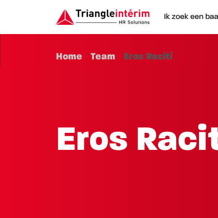
Ik zoek een ba
Home
Team
Eros Raciti
Eros Racit