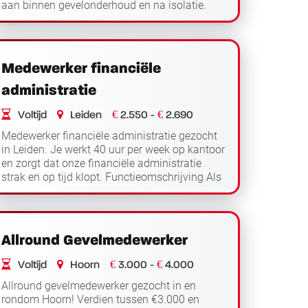
aan binnen gevelonderhoud en na isolatie.
Functieomschrijving Als projectleider
Lees verder
gevelonderh...
Medewerker financiële
administratie
€
€
Voltijd
Leiden
2.550 -
2.690
Medewerker financiële administratie gezocht
in Leiden. Je werkt 40 uur per week op kantoor
en zorgt dat onze financiële administratie
strak en op tijd klopt. Functieomschrijving Als
Lees
medewerker financiële administratie ...
verder
Allround Gevelmedewerker
€
€
Voltijd
Hoorn
3.000 -
4.000
Allround gevelmedewerker gezocht in en
rondom Hoorn! Verdien tussen €3.000 en