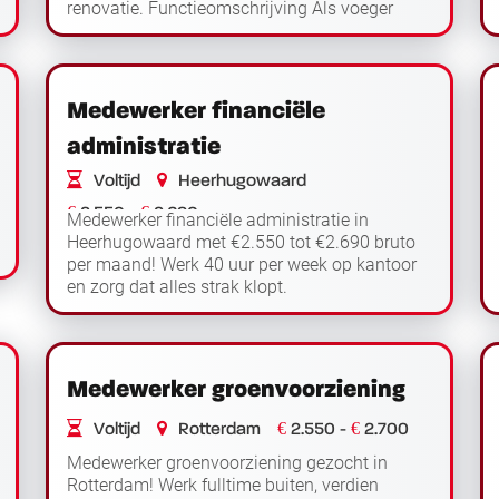
renovatie. Functieomschrijving Als voeger
werk je in Hoorn aan gevelonderhoud en
Lees verder
renovatieprojecte...
Medewerker financiële
administratie
Voltijd
Heerhugowaard
€
€
2.550 -
2.690
Medewerker financiële administratie in
Heerhugowaard met €2.550 tot €2.690 bruto
per maand! Werk 40 uur per week op kantoor
en zorg dat alles strak klopt.
Functieomschrijving Als medewerker
Lees verder
financiële administratie wer...
Medewerker groenvoorziening
€
€
Voltijd
Rotterdam
2.550 -
2.700
Medewerker groenvoorziening gezocht in
Rotterdam! Werk fulltime buiten, verdien