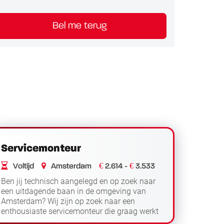
Bel me terug
Servicemonteur
€
€
Voltijd
Amsterdam
2.614 -
3.533
Ben jij technisch aangelegd en op zoek naar
een uitdagende baan in de omgeving van
Amsterdam? Wij zijn op zoek naar een
enthousiaste servicemonteur die graag werkt
aan unieke projecten op bijzondere locaties! ...