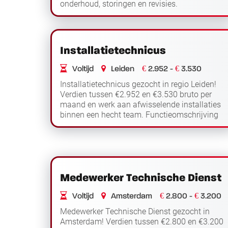
onderhoud, storingen en revisies.
Functieomschrijving Als medewerker
Lees
technische dienst werk je in H...
verder
Installatietechnicus
€
€
Voltijd
Leiden
2.952 -
3.530
Installatietechnicus gezocht in regio Leiden!
Verdien tussen €2.952 en €3.530 bruto per
maand en werk aan afwisselende installaties
binnen een hecht team. Functieomschrijving
Als installatietechnicus werk je in regio L...
Lees verder
Medewerker Technische Dienst
€
€
Voltijd
Amsterdam
2.800 -
3.200
Medewerker Technische Dienst gezocht in
Amsterdam! Verdien tussen €2.800 en €3.200