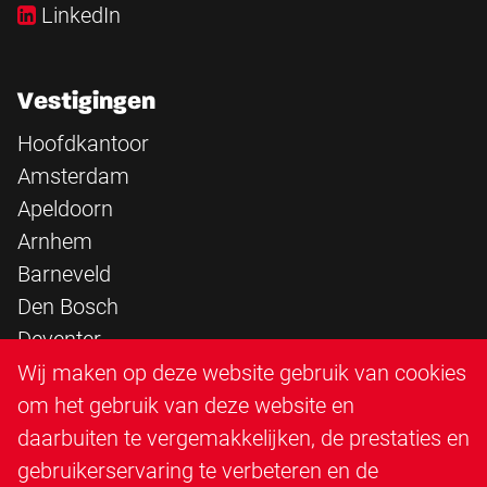
LinkedIn
Vestigingen
Hoofdkantoor
Amsterdam
Apeldoorn
Arnhem
Barneveld
Den Bosch
Deventer
Epe
Wij maken op deze website gebruik van cookies
Sittard
om het gebruik van deze website en
Triangle Infra
daarbuiten te vergemakkelijken, de prestaties en
Triangle Steigerbouw
gebruikerservaring te verbeteren en de