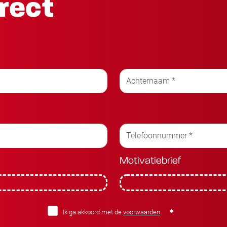
irect
Motivatiebrief
Ik ga akkoord met de
voorwaarden
.