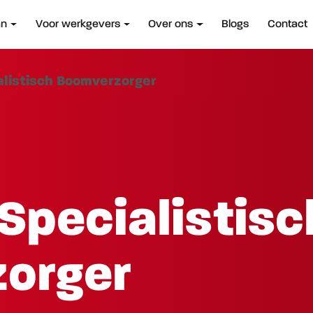
an
Voor werkgevers
Over ons
Blogs
Contact
listisch Boomverzorger
Specialistisc
orger