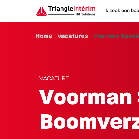
Ik zoek een ba
Home
vacatures
Voorman Specia
VACATURE
Voorman 
Boomverz