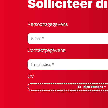
Solliciteer d
Persoonsgegevens
Contactgegevens
CV
Kies bestand *