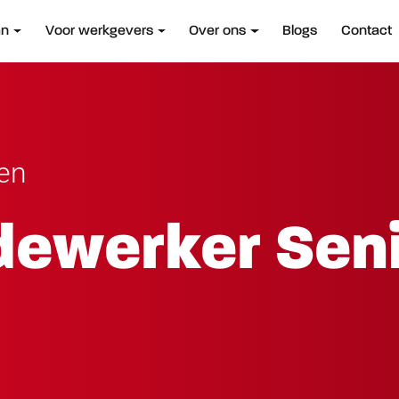
an
Voor werkgevers
Over ons
Blogs
Contact
len
dewerker Sen