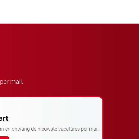
per mail.
ert
an en ontvang de nieuwste vacatures per mail.