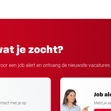
at je zocht?
n voor een job alert en ontvang de nieuwste vacatures 
Job al
ontact met je op.
Meld je a