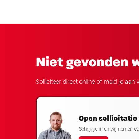
Niet gevonden w
Solliciteer direct online of meld je aa
Open sollicitatie
Schrijf je in en wij nemen c