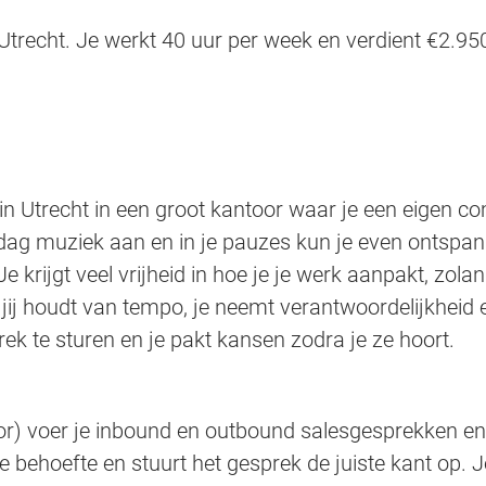
trecht. Je werkt 40 uur per week en verdient €2.950
in Utrecht in een groot kantoor waar je een eigen co
le dag muziek aan en in je pauzes kun je even ontspa
e krijgt veel vrijheid in hoe je je werk aanpakt, zolang
t jij houdt van tempo, je neemt verantwoordelijkheid 
rek te sturen en je pakt kansen zodra je ze hoort.
or) voer je inbound en outbound salesgesprekken en sl
de behoefte en stuurt het gesprek de juiste kant op.