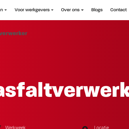
an
Voor werkgevers
Over ons
Blogs
Contact
tverwerker
asfaltverwer
Werkweek
Locatie