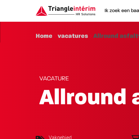
Ik zoek een ba
Home
vacatures
Allround asfal
VACATURE
Allround 
Vakgebied