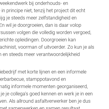
r weekendwerk bij onderhouds- en
n principe niet, tenzij het project dit echt
ijg je steeds meer zelfstandigheid en
En wil je doorgroeien, dan is daar volop
rsussen volgen die volledig worden vergoed,
richte opleidingen. Doorgroeien kan
achinist, voorman of uitvoerder. Zo kun je als
en en steeds meer verantwoordelijkheid
ebedrijf met korte lijnen en een informele
zomerbarbecue, stamppotavond en
lmatig informele momenten georganiseerd,
je je collega’s goed kennen en werk je in een
en. Als allround asfaltverwerker ben je dus
ok met samenwerken en samen resultaat