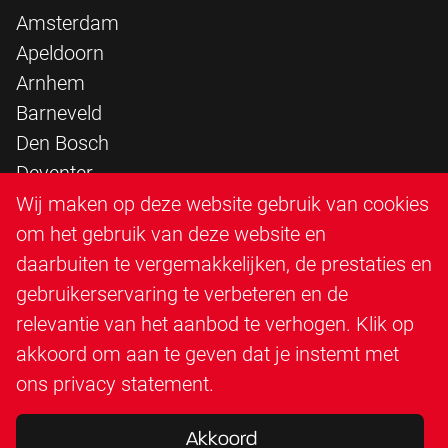
Amsterdam
Apeldoorn
Arnhem
Barneveld
Den Bosch
Deventer
Epe
Wij maken op deze website gebruik van cookies
Sittard
om het gebruik van deze website en
Triangle Infra
daarbuiten te vergemakkelijken, de prestaties en
Triangle Steigerbouw
gebruikerservaring te verbeteren en de
Utrecht
relevantie van het aanbod te verhogen. Klik op
Veenendaal
akkoord om aan te geven dat je instemt met
Zutphen
ons
privacy statement
.
Akkoord