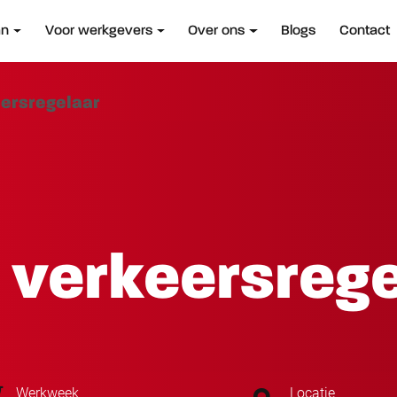
an
Voor werkgevers
Over ons
Blogs
Contact
eersregelaar
 verkeersreg
Werkweek
Locatie