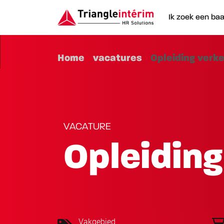
Ik zoek een ba
Home
vacatures
Opleiding verk
VACATURE
Opleiding
Vakgebied