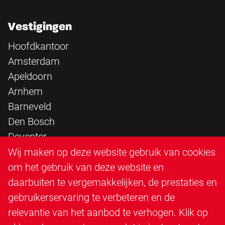
Vestigingen
Hoofdkantoor
Amsterdam
Apeldoorn
Arnhem
Barneveld
Den Bosch
Deventer
Epe
Wij maken op deze website gebruik van cookies
Sittard
om het gebruik van deze website en
Triangle Infra
daarbuiten te vergemakkelijken, de prestaties en
Triangle Steigerbouw
gebruikerservaring te verbeteren en de
Utrecht
relevantie van het aanbod te verhogen. Klik op