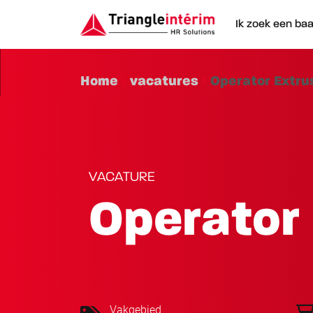
Ik zoek een ba
Home
vacatures
Operator Extru
VACATURE
Operator 
Vakgebied