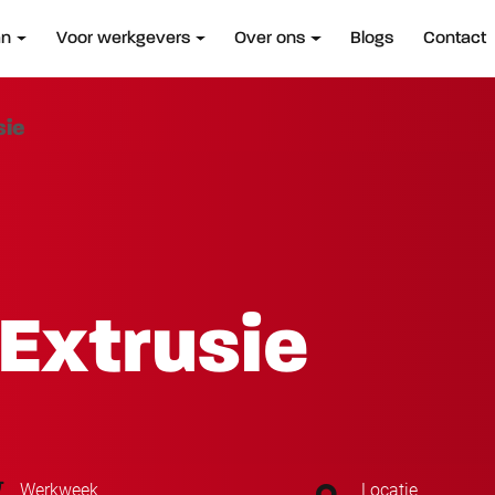
an
Voor werkgevers
Over ons
Blogs
Contact
sie
Extrusie
Werkweek
Locatie