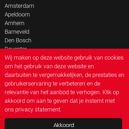
Amsterdam
Apeldoorn
Arnhem
Barneveld
Den Bosch
Deventer
Epe
Wij maken op deze website gebruik van cookies
Sittard
om het gebruik van deze website en
Triangle Infra
daarbuiten te vergemakkelijken, de prestaties en
Triangle Steigerbouw
gebruikerservaring te verbeteren en de
Utrecht
relevantie van het aanbod te verhogen. Klik op
Veenendaal
akkoord om aan te geven dat je instemt met
Zutphen
ons
privacy statement
.
Akkoord