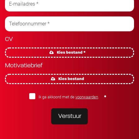
CV
Kies bestand *
Motivatiebrief
Kies bestand
Ik ga akkoord met de
voorwaarden
.
Verstuur