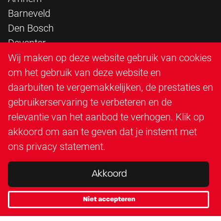
Barneveld
Den Bosch
Deventer
Epe
Wij maken op deze website gebruik van cookies
Sittard
om het gebruik van deze website en
Triangle Infra
daarbuiten te vergemakkelijken, de prestaties en
Triangle Steigerbouw
gebruikerservaring te verbeteren en de
Utrecht
relevantie van het aanbod te verhogen. Klik op
Veenendaal
akkoord om aan te geven dat je instemt met
Zutphen
ons
privacy statement
.
Akkoord
Niet accepteren