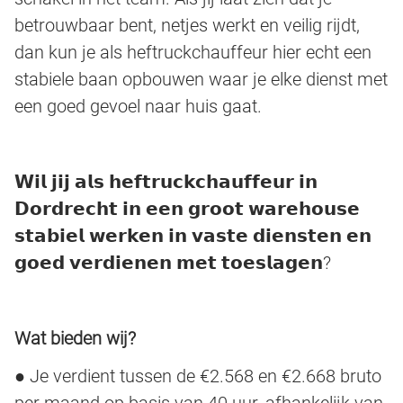
betrouwbaar bent, netjes werkt en veilig rijdt,
dan kun je als heftruckchauffeur hier echt een
stabiele baan opbouwen waar je elke dienst met
een goed gevoel naar huis gaat.
𝗪𝗶𝗹 𝗷𝗶𝗷 𝗮𝗹𝘀 𝗵𝗲𝗳𝘁𝗿𝘂𝗰𝗸𝗰𝗵𝗮𝘂𝗳𝗳𝗲𝘂𝗿 𝗶𝗻
𝗗𝗼𝗿𝗱𝗿𝗲𝗰𝗵𝘁 𝗶𝗻 𝗲𝗲𝗻 𝗴𝗿𝗼𝗼𝘁 𝘄𝗮𝗿𝗲𝗵𝗼𝘂𝘀𝗲
𝘀𝘁𝗮𝗯𝗶𝗲𝗹 𝘄𝗲𝗿𝗸𝗲𝗻 𝗶𝗻 𝘃𝗮𝘀𝘁𝗲 𝗱𝗶𝗲𝗻𝘀𝘁𝗲𝗻 𝗲𝗻
𝗴𝗼𝗲𝗱 𝘃𝗲𝗿𝗱𝗶𝗲𝗻𝗲𝗻 𝗺𝗲𝘁 𝘁𝗼𝗲𝘀𝗹𝗮𝗴𝗲𝗻?
Wat bieden wij?
● Je verdient tussen de €2.568 en €2.668 bruto
per maand op basis van 40 uur, afhankelijk van