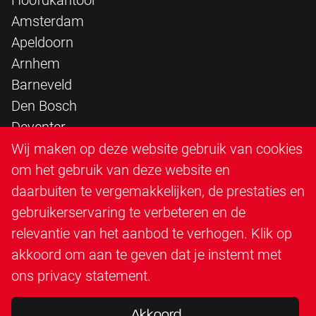
Hoofdkantoor
Amsterdam
Apeldoorn
Arnhem
Barneveld
Den Bosch
Deventer
Epe
Wij maken op deze website gebruik van cookies
Sittard
om het gebruik van deze website en
Triangle Infra
daarbuiten te vergemakkelijken, de prestaties en
Triangle Steigerbouw
gebruikerservaring te verbeteren en de
Utrecht
relevantie van het aanbod te verhogen. Klik op
Veenendaal
akkoord om aan te geven dat je instemt met
Zutphen
ons
privacy statement
.
Akkoord