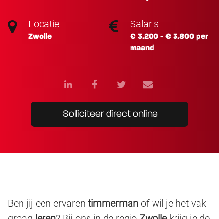
Locatie
Salaris
Zwolle
€ 3.200 - € 3.800 per
maand
Solliciteer direct online
Ben jij een ervaren
timmerman
of wil je het vak
graag
leren
? Bij ons in de regio
Zwolle
krijg je de