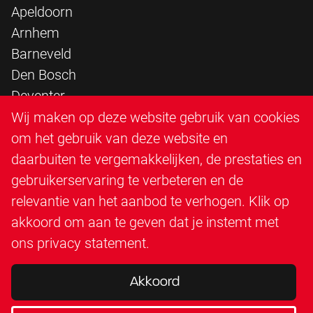
Apeldoorn
Arnhem
Barneveld
Den Bosch
Deventer
Epe
Wij maken op deze website gebruik van cookies
Sittard
om het gebruik van deze website en
Triangle Infra
daarbuiten te vergemakkelijken, de prestaties en
Triangle Steigerbouw
gebruikerservaring te verbeteren en de
Utrecht
relevantie van het aanbod te verhogen. Klik op
Veenendaal
akkoord om aan te geven dat je instemt met
Zutphen
ons
privacy statement
.
Akkoord